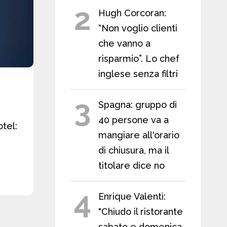
2
Hugh Corcoran:
“Non voglio clienti
che vanno a
risparmio”. Lo chef
inglese senza filtri
3
Spagna: gruppo di
40 persone va a
otel:
mangiare all'orario
di chiusura, ma il
titolare dice no
4
Enrique Valentì:
"Chiudo il ristorante
sabato e domenica,