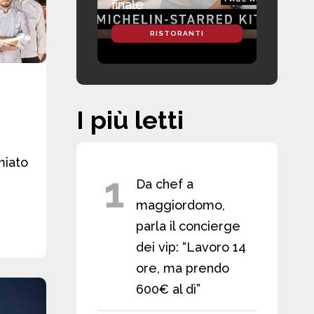
finale
RISTORANTI
I più letti
miato
1
Da chef a
maggiordomo,
parla il concierge
dei vip: “Lavoro 14
ore, ma prendo
600€ al dì”