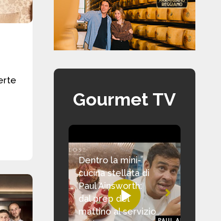
erte
Gourmet TV
Dentro la mini-
cucina stellata di
Paul Ainsworth:
dal prep del
mattino al servizio