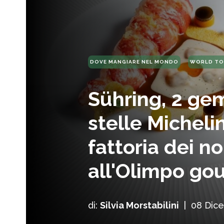
DOVE MANGIARE NEL MONDO
WORLD TO
Sühring, 2 gem
stelle Michelin
fattoria dei n
all'Olimpo go
di:
Silvia Morstabilini
|
08 Dic