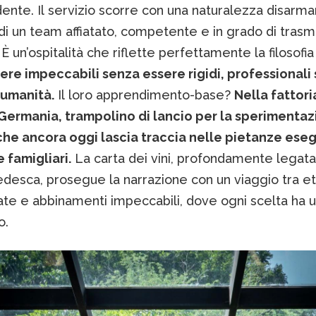
ente. Il servizio scorre con una naturalezza disarma
 di un team affiatato, competente e in grado di tras
 È un’ospitalità che riflette perfettamente la filosofi
ere impeccabili senza essere rigidi, professionali
umanità.
Il loro apprendimento-base?
Nella fattori
 Germania, trampolino di lancio per la sperimentaz
 che ancora oggi lascia traccia nelle pietanze ese
e famigliari.
La carta dei vini, profondamente legata 
edesca, prosegue la narrazione con un viaggio tra e
ate e abbinamenti impeccabili, dove ogni scelta ha 
o.