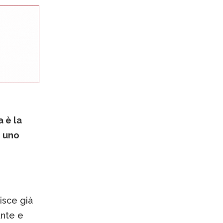
 è la
n uno
isce già
ante e