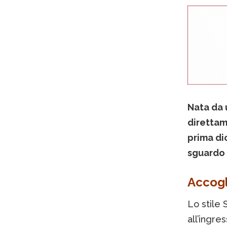
Nata da 
direttam
prima dic
sguardo
Accogl
Lo stile 
all’ingre