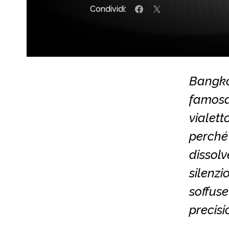
Condividi:
Bangkok
famosa 
vialett
perché 
dissolv
silenzi
soffuse
precisi