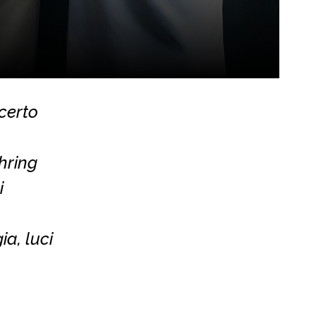
certo
hring
i
ia, luci