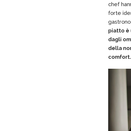
chef han
forte ide
gastronom
piatto è
dagli oma
della non
comfort.