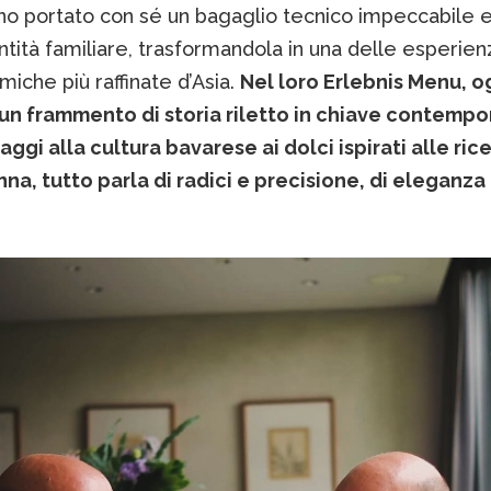
no portato con sé un bagaglio tecnico impeccabile 
ntità familiare, trasformandola in una delle esperie
iche più raffinate d’Asia.
Nel loro Erlebnis Menu, o
 un frammento di storia riletto in chiave contemp
ggi alla cultura bavarese ai dolci ispirati alle ric
na, tutto parla di radici e precisione, di eleganza