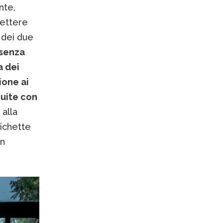
nte,
mettere
a dei due
 senza
a dei
ione ai
guite con
alla
tichette
un