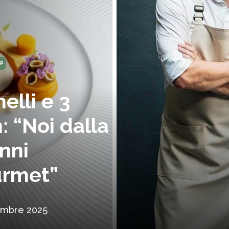
P
elli e 3
: “Noi dalla
onni
urmet”
embre 2025