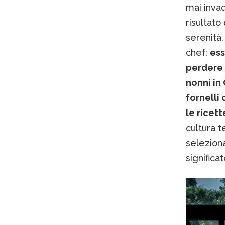
mai invad
risultato
serenità.
chef:
ess
perdere 
nonni in
fornelli
le ricett
cultura t
selezion
significat