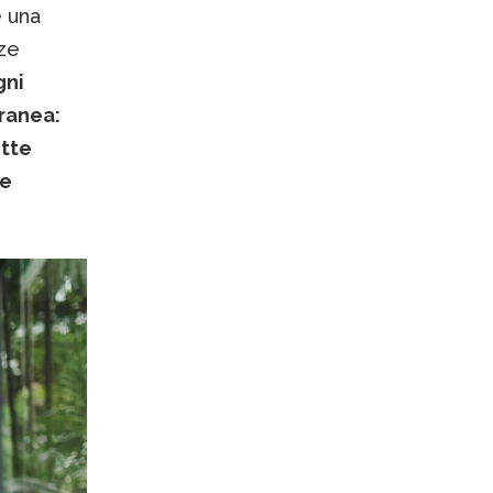
e una
nze
gni
oranea:
ette
 e