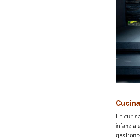
Cucina
La cucina
infanzia 
gastronom