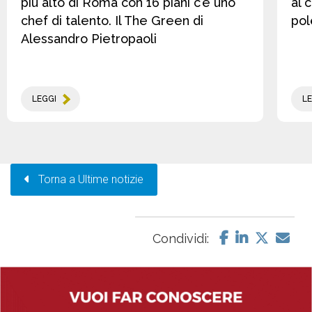
più alto di Roma con 16 piani c’è uno
al 
chef di talento. Il The Green di
pol
Alessandro Pietropaoli
LEGGI
LE
Torna a Ultime notizie
Condividi: