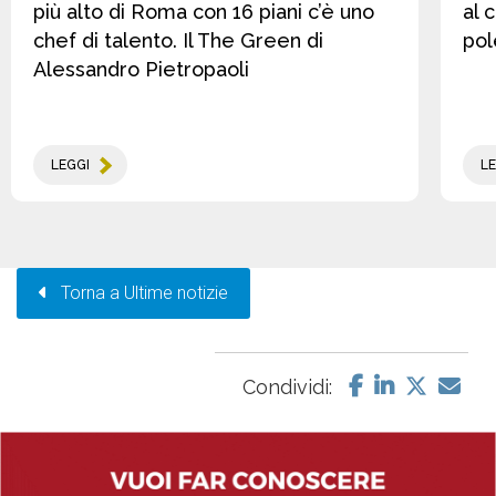
più alto di Roma con 16 piani c’è uno
al 
chef di talento. Il The Green di
pol
Alessandro Pietropaoli
LEGGI
LE
Torna a Ultime notizie
Condividi: