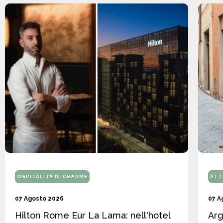
OSPITALITÀ DI CHARME
ATT
07 Agosto 2026
07 A
Hilton Rome Eur La Lama: nell'hotel
Arg