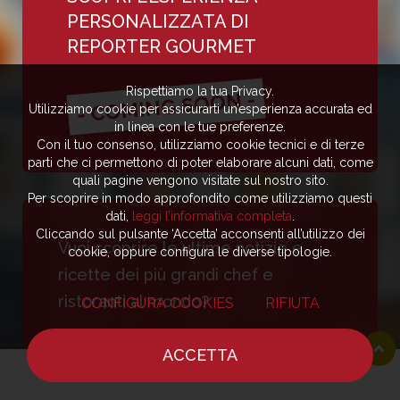
PERSONALIZZATA DI
REPORTER GOURMET
Rispettiamo la tua Privacy.
- COMING SOON -
Utilizziamo cookie per assicurarti un’esperienza accurata ed
in linea con le tue preferenze.
Con il tuo consenso, utilizziamo cookie tecnici e di terze
parti che ci permettono di poter elaborare alcuni dati, come
quali pagine vengono visitate sul nostro sito.
Per scoprire in modo approfondito come utilizziamo questi
dati,
leggi l’informativa completa
.
Cliccando sul pulsante ‘Accetta’ acconsenti all’utilizzo dei
Vuoi scoprire le ultime notizie e
cookie, oppure configura le diverse tipologie.
ricette dei più grandi chef e
ristoranti al mondo?
CONFIGURA COOKIES
RIFIUTA
ISCRIVITI ALLA
ACCETTA
NEWSLETTER
HOME
NOTIZIE
CHEF
DOVE MANGIARE