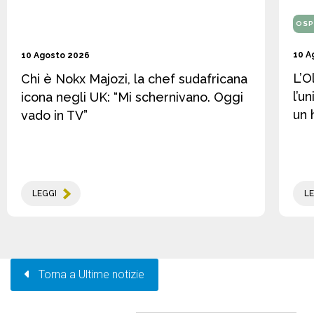
OSP
10 A
10 Agosto 2026
L’O
Chi è Nokx Majozi, la chef sudafricana
l’u
icona negli UK: “Mi schernivano. Oggi
un 
vado in TV”
LEGGI
LE
Torna a Ultime notizie