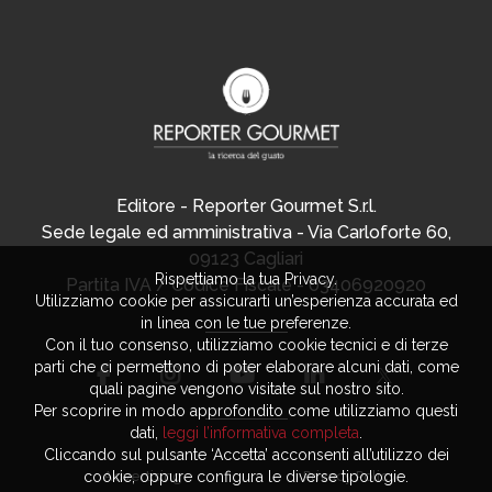
Editore - Reporter Gourmet S.r.l.
Sede legale ed amministrativa - Via Carloforte 60,
09123 Cagliari
Rispettiamo la tua Privacy.
Partita IVA / Codice Fiscale - 03406920920
Utilizziamo cookie per assicurarti un’esperienza accurata ed
in linea con le tue preferenze.
Con il tuo consenso, utilizziamo cookie tecnici e di terze
parti che ci permettono di poter elaborare alcuni dati, come
quali pagine vengono visitate sul nostro sito.
Per scoprire in modo approfondito come utilizziamo questi
dati,
leggi l’informativa completa
.
Cliccando sul pulsante ‘Accetta’ acconsenti all’utilizzo dei
Advertising
Privacy Policy
cookie, oppure configura le diverse tipologie.