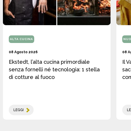
ALTA CUCINA
NUO
08 Agosto 2026
08 A
Ekstedt, l’alta cucina primordiale
Il 
senza fornelli né tecnologia: 1 stella
sac
di cotture al fuoco
co
LEGGI
LE