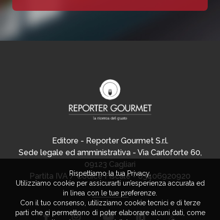
Editore - Reporter Gourmet S.r.l.
Sede legale ed amministrativa - Via Carloforte 60,
09123 Cagliari
Rispettiamo la tua Privacy.
Partita IVA / Codice Fiscale - 03406920920
Utilizziamo cookie per assicurarti un’esperienza accurata ed
in linea con le tue preferenze.
Con il tuo consenso, utilizziamo cookie tecnici e di terze
parti che ci permettono di poter elaborare alcuni dati, come