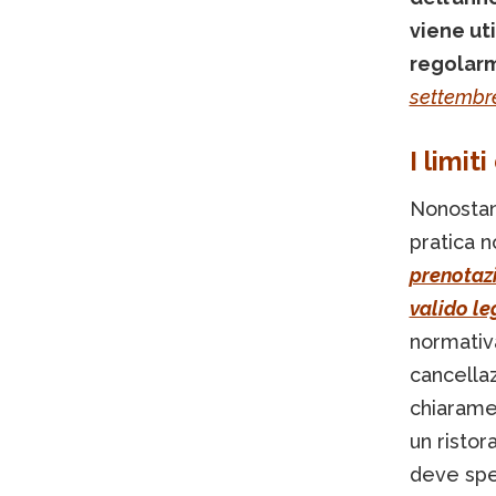
viene ut
regolarm
settembr
I limit
Nonostant
pratica 
prenotazi
valido le
normativa
cancellaz
chiarame
un risto
deve spec