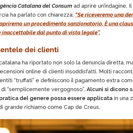
Agència Catalana del Consum
ad aprire un’indagine. Il
rcía ha parlato con chiarezza:
“Se riceveremo una de
 apriremo un procedimento sanzionatorio. È una clau
 inaccettabile dal punto di vista legale”.
entele dei clienti
catalana ha riportato non solo la denuncia diretta, 
ecensioni online di clienti insoddisfatti. Molti raccont
entiti “truffati” e definiscono il pagamento extra co
 di “semplicemente vergognoso”
. Alcuni si dicono 
pratica del genere possa essere applicata
in una 
a di grande richiamo come Cap de Creus.