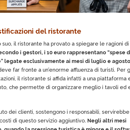
tificazioni del ristorante
 suo, il ristorante ha provato a spiegare le ragioni d
econdo i gestori, i 10 euro rappresentano “spese d
” legate esclusivamente ai mesi di luglio e agosto
 deve far fronte a un’enorme affluenza di turisti. Per 
azioni, il ristorante si affida infatti a una piattaforma
o, che permette di organizzare meglio i tavoli ed 
buto dei clienti, sostengono i responsabili, servirebbe
 costi di questo servizio aggiuntivo.
Negli altri mesi
o, quando la pressione turistica è minore e il soft