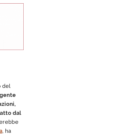
o del
igente
zioni,
atto dal
urerebbe
a
, ha