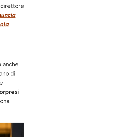
 direttore
nuncia
sola
ma anche
ano di
me
sorpresi
zona