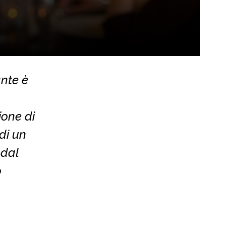
ante è
ione di
di un
 dal
o