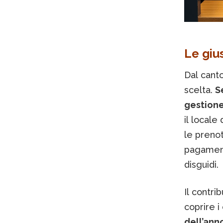
Le gius
Dal canto
scelta.
S
gestione
il locale
le prenot
pagament
disguidi.
Il contri
coprire i
dell’ann