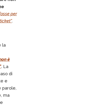
ne
fosse per
ticket”
.
 la
non è
”
.
La
caso di
te e
 parole,
e, ma
he