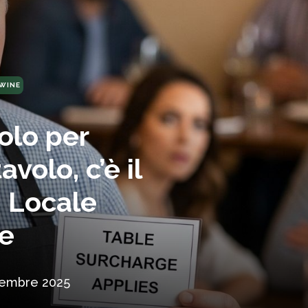
WINE
olo per
volo, c’è il
. Locale
he
tembre 2025