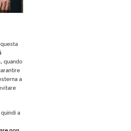
i questa
i
,
quando
garantire
 esterna a
evitare
 quindi a
ware non