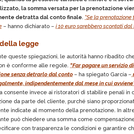
ilizzato, la somma versata per la prenotazione vie
ente detratta dal conto finale
.
“Se la prenotazione 
e
– hanno dichiarato –
i 10 euro sarebbero scontati dal 
i della legge
e queste spiegazioni, le autorità hanno ribadito che
non è conforme alle regole.
“Far pagare un servizio di
one senza detrarlo dal conto
– ha spiegato García –
galmente, indipendentemente dal mese in cui avviene
 consente invece ai ristoratori di stabilire penali in 
ione da parte del cliente, purché siano proporziona
nte indicate al momento della prenotazione. In altre
rante può chiedere una somma come compensazion
ificare con trasparenza le condizioni e garantire c