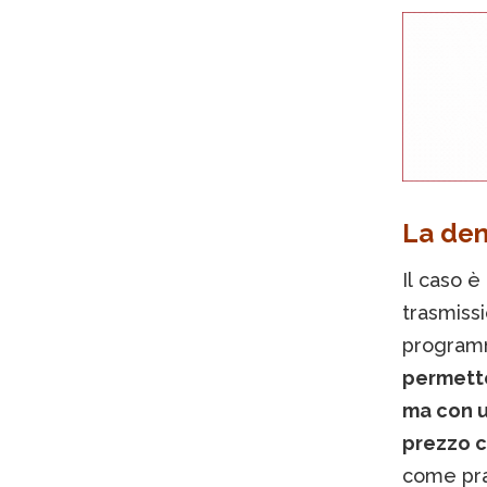
La den
Il caso è
trasmiss
program
permette
ma con u
prezzo c
come pra