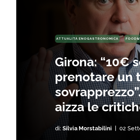
ATTUALITÀ ENOGASTRONOMICA
FOOD&
Girona: “10€ s
prenotare un ta
sovrapprezzo”
aizza le critic
di:
Silvia Morstabilini
|
02 Set