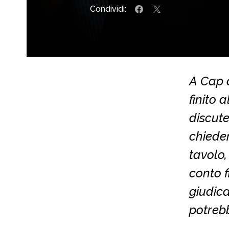
Condividi:
A Cap d
finito 
discute
chieder
tavolo,
conto f
giudica
potrebb