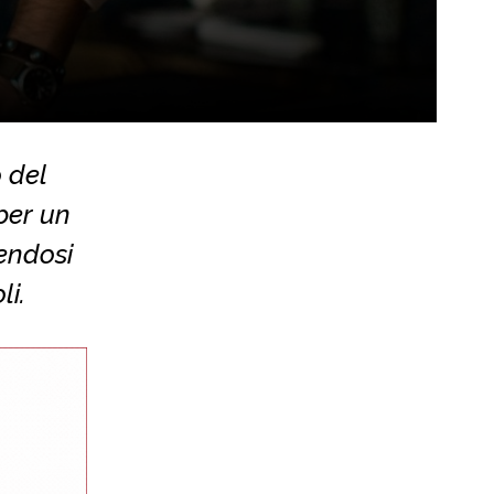
 del
per un
tendosi
li.