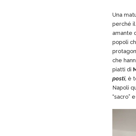
Una matur
perché il
amante d
popoli ch
protagoni
che hanno
piatti di
M
posti,
è t
Napoli qu
“sacro” e