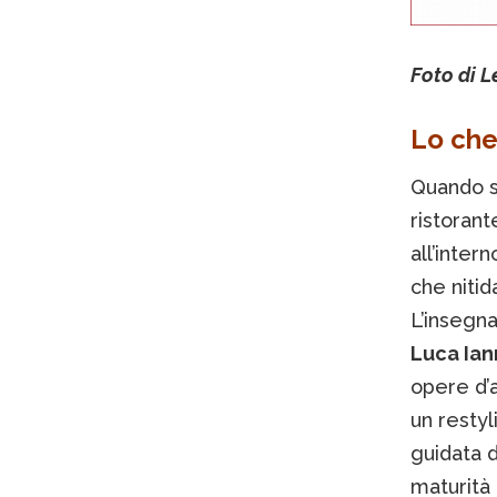
Foto di Le
Lo che
Quando si
ristorant
all’inter
che nitid
L’insegna
Luca Ian
opere d’a
un restyl
guidata 
maturità 