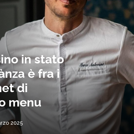
no in stato
ànza è fra i
et di
ovo menu
arzo 2025