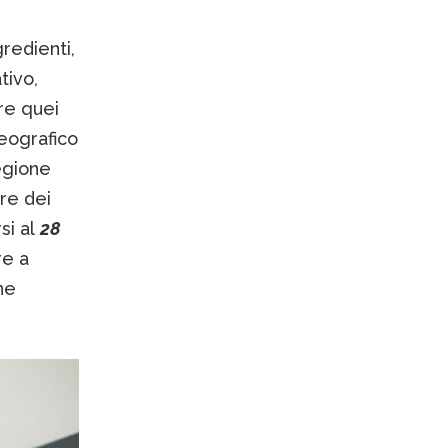
redienti,
tivo,
re quei
eografico
egione
ore dei
si al
28
re a
ne