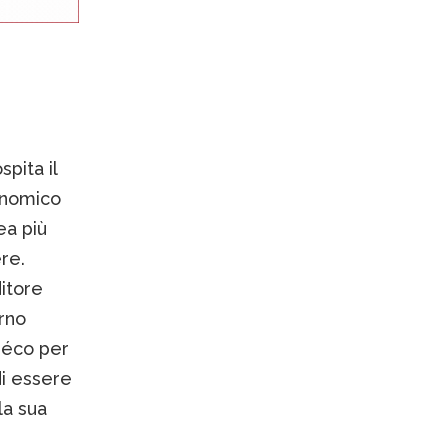
pita il
onomico
dea più
re.
ditore
erno
 déco per
di essere
la sua