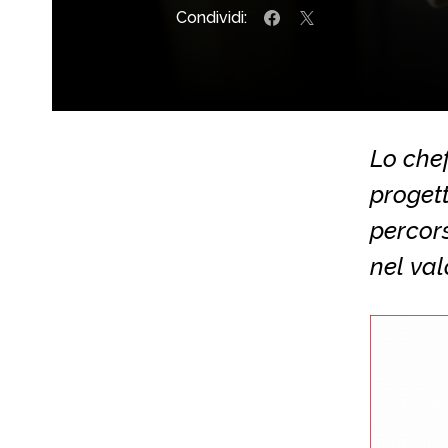
Condividi:
Lo chef
progett
percors
nel val