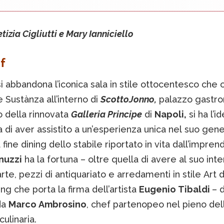
tizia Cigliutti e Mary Ianniciello
f
 abbandona l’iconica sala in stile ottocentesco che os
e Sustànza all’interno di
ScottoJonno,
palazzo gastr
no della rinnovata
Galleria Principe
di
Napoli,
si ha l’i
a di aver assistito a un’esperienza unica nel suo gene
 fine dining dello stabile riportato in vita dall’impren
nuzzi
ha la fortuna – oltre quella di avere al suo int
rte, pezzi di antiquariato e arredamenti in stile Art
ing che porta la firma dell’artista
Eugenio Tibaldi
– 
da
Marco Ambrosino
, chef partenopeo nel pieno del
culinaria.