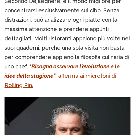
Secondo Dejaeghere, è il modo migliore per
concentrarsi esclusivamente sul cibo. Senza
distrazioni, può analizzare ogni piatto con la
massima attenzione e prendere appunti
dettagliati. Molti ristoranti appaiono più volte nei
suoi quaderni, perché una sola visita non basta
per comprendere appieno la filosofia culinaria di
uno chef.
"
Bisogna osservare l’evoluzione e le
idee della stagione"
,
afferma ai microfoni di
Rolling Pin.