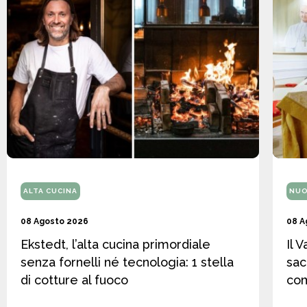
ALTA CUCINA
NUO
08 Agosto 2026
08 A
Ekstedt, l’alta cucina primordiale
Il 
senza fornelli né tecnologia: 1 stella
sac
di cotture al fuoco
co