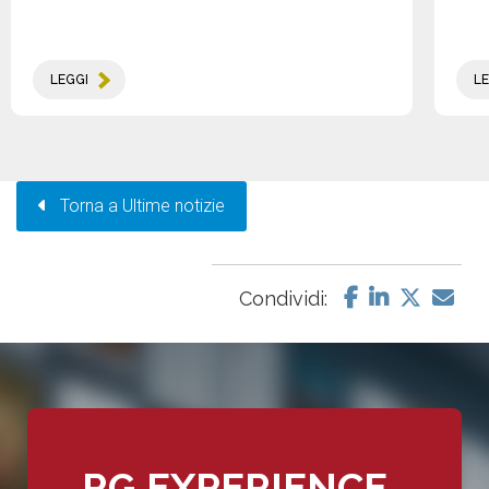
LEGGI
LE
Torna a Ultime notizie
Condividi:
RG EXPERIENCE