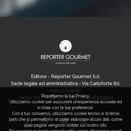
Editore - Reporter Gourmet S.r.l.
Sede legale ed amministrativa - Via Carloforte 60,
09123 Cagliari
Rispettiamo la tua Privacy.
Partita IVA / Codice Fiscale - 03406920920
Utilizziamo cookie per assicurarti un’esperienza accurata ed
in linea con le tue preferenze.
Con il tuo consenso, utilizziamo cookie tecnici e di terze
parti che ci permettono di poter elaborare alcuni dati, come
quali pagine vengono visitate sul nostro sito.