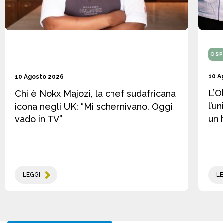
OSP
10 A
10 Agosto 2026
L’O
Chi è Nokx Majozi, la chef sudafricana
l’u
icona negli UK: “Mi schernivano. Oggi
un 
vado in TV”
LEGGI
LE