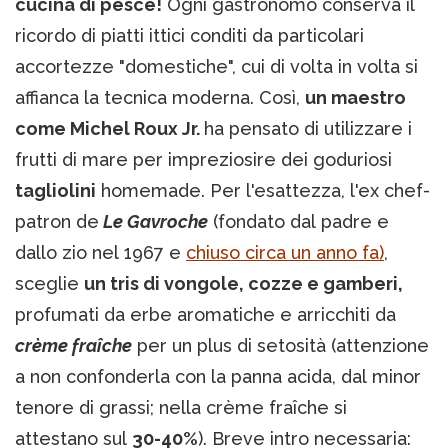
cucina di pesce!
Ogni gastronomo conserva il
ricordo di piatti ittici conditi da particolari
accortezze "domestiche", cui di volta in volta si
affianca la tecnica moderna. Così,
un maestro
come Michel Roux Jr.
ha pensato di utilizzare i
frutti di mare per impreziosire dei goduriosi
tagliolini
homemade. Per l'esattezza, l'ex chef-
patron de
Le Gavroche
(fondato dal padre e
dallo zio nel 1967 e
chiuso circa un anno fa)
,
sceglie
un tris di vongole, cozze e gamberi,
profumati da erbe aromatiche e arricchiti da
crème fraîche
per un plus di setosità (attenzione
a non confonderla con la panna acida, dal minor
tenore di grassi; nella crème fraîche si
attestano sul
30-40%
). Breve intro necessaria: