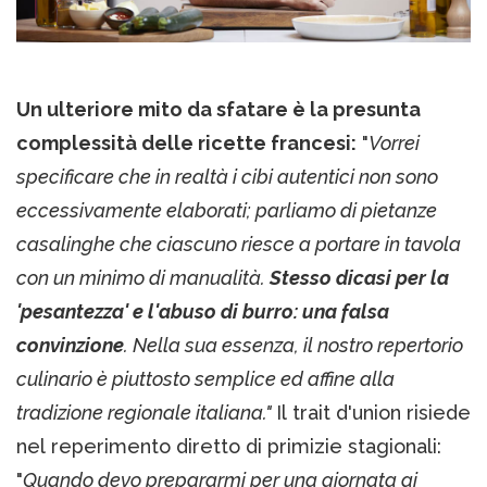
Un ulteriore mito da sfatare è la presunta
complessità delle ricette francesi:
"
Vorrei
specificare che in realtà i cibi autentici non sono
eccessivamente elaborati; parliamo di pietanze
casalinghe che ciascuno riesce a portare in tavola
con un minimo di manualità.
Stesso dicasi per la
'pesantezza' e l'abuso di burro: una falsa
convinzione
. Nella sua essenza, il nostro repertorio
culinario è piuttosto semplice ed affine alla
tradizione regionale italiana."
Il trait d'union risiede
nel reperimento diretto di primizie stagionali:
"
Quando devo prepararmi per una giornata ai