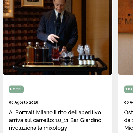
HOTEL
TRA
06 Agosto 2026
06 A
Al Portrait Milano il rito dell’aperitivo
Ost
arriva sul carrello: 10_11 Bar Giardino
da 
rivoluziona la mixology
Mic