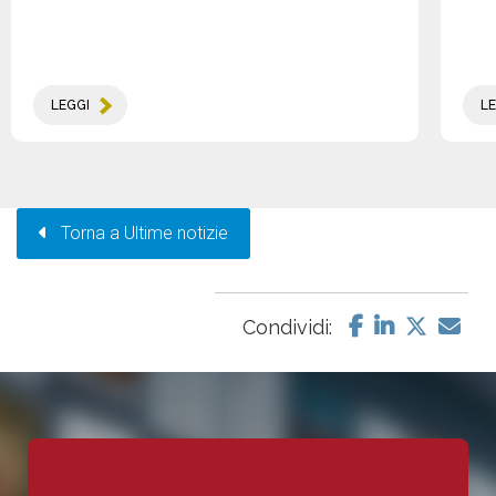
LEGGI
LE
Torna a Ultime notizie
Condividi: