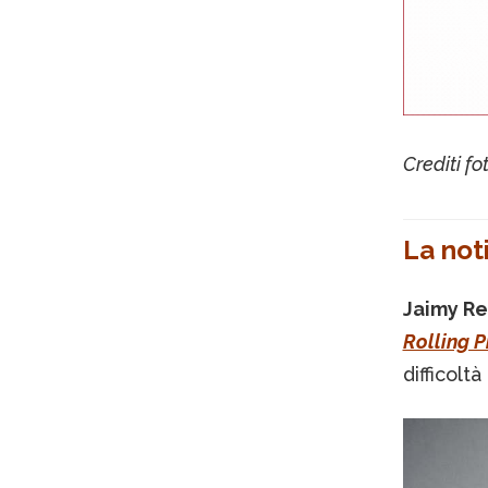
Crediti f
La noti
Jaimy Re
Rolling P
difficolt