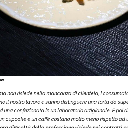
ian
ema non risiede nella mancanza di clientela, i consumato
o il nostro lavoro e sanno distinguere una torta da su
ad una confezionata in un laboratorio artigianale. E poi 
, un cupcake e un caffè costano molto meno rispetto ad
era difficoltà della professione risiede nei contratti co