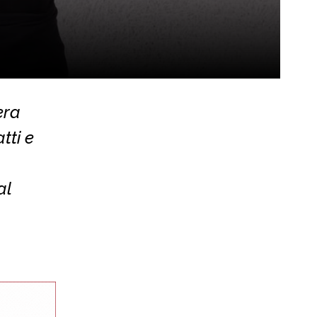
era
tti e
al