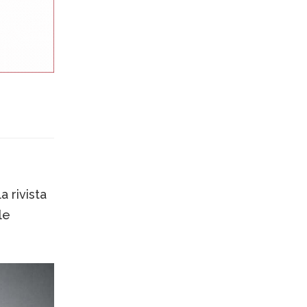
la rivista
le