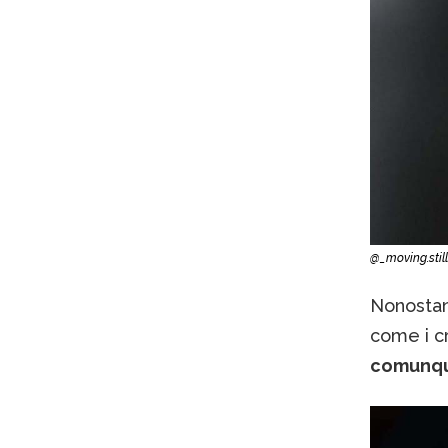
@_moving.stil
Nonostant
come i c
comunque