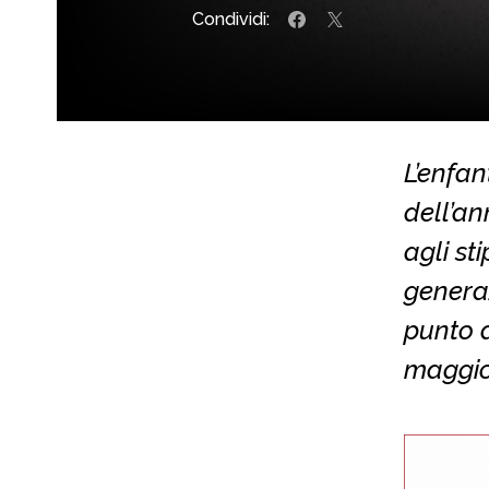
Condividi:
L’enfan
dell’an
agli st
generaz
punto d
maggio