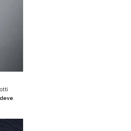
otti
a deve