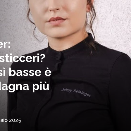
r:
ticceri?
ì basse è
dagna più
aio 2025