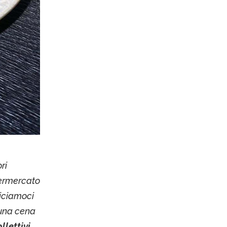
ri
permercato
diciamoci
 una cena
llettivi,