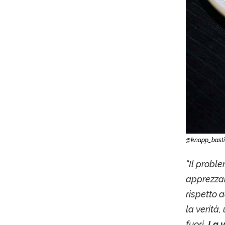
@knapp_bast
“Il probl
apprezzan
rispetto 
la verità
fuori.
La v