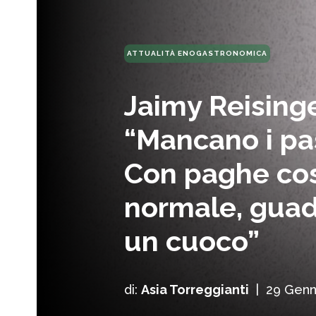
ATTUALITÀ ENOGASTRONOMICA
Jaimy Reisinge
“Mancano i pas
Con paghe cos
normale, gua
un cuoco”
di:
Asia Torreggianti
|
29 Genn