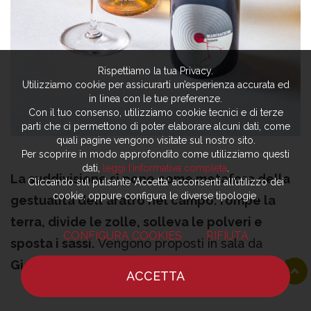
Rispettiamo la tua Privacy.
Utilizziamo cookie per assicurarti un’esperienza accurata ed
in linea con le tue preferenze.
Con il tuo consenso, utilizziamo cookie tecnici e di terze
parti che ci permettono di poter elaborare alcuni dati, come
quali pagine vengono visitate sul nostro sito.
Per scoprire in modo approfondito come utilizziamo questi
dati,
leggi l’informativa completa
.
La suddivisione si pone come metafora della
Cliccando sul pulsante ‘Accetta’ acconsenti all’utilizzo dei
cookie, oppure configura le diverse tipologie.
gestualità dell'aratro nel campo: rompe la
terra, divide le zolle, solleva le polveri e
CONFIGURA COOKIES
RIFIUTA
sposta i sassi.
Vengono proposti in sala da
Giorgia Chiodi Latini,
brillante figlia dello chef,
ACCETTA
anche più modalità di audaci pairings analcolici
HOME
NOTIZIE
CHEF
DOVE MANGIARE
con: