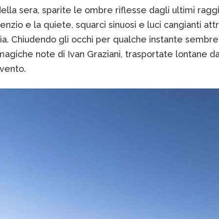
della sera, sparite le ombre riflesse dagli ultimi ragg
silenzio e la quiete, squarci sinuosi e luci cangianti at
ia. Chiudendo gli occhi per qualche instante sembre
magiche note di Ivan Graziani, trasportate lontane da
 vento.