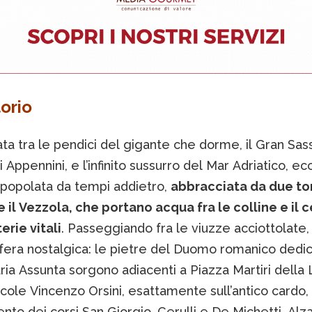
torio
ta tra le pendici del gigante che dorme, il Gran Sasso
i Appennini, e l’infinito sussurro del Mar Adriatico, ec
 popolata da tempi addietro,
abbracciata da due torr
 il Vezzola, che portano acqua fra le colline e il 
erie vitali
. Passeggiando fra le viuzze acciottolate, 
fera nostalgica: le pietre del Duomo romanico dedic
ia Assunta sorgono adiacenti a Piazza Martiri della 
cole Vincenzo Orsini, esattamente sull’antico cardo,
nto dei corsi San Giorgio, Cerulli e De Michetti. Alz