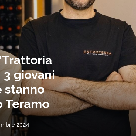
“Trattoria
 3 giovani
e stanno
o Teramo
embre 2024