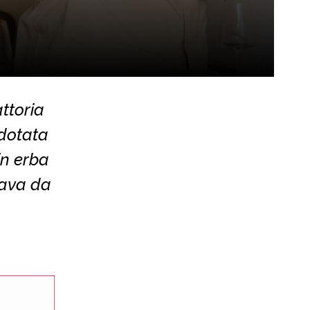
ttoria
 dotata
 in erba
cava da