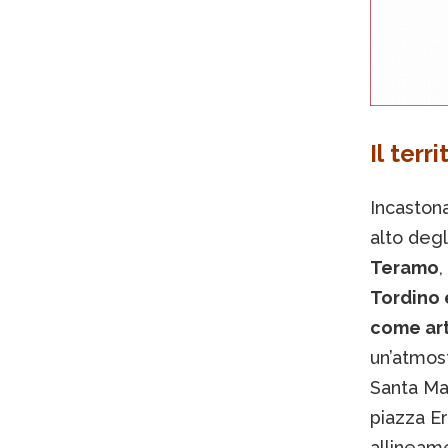
Il terri
Incastona
alto degl
Teramo
,
Tordino e
come art
un’atmos
Santa Mar
piazza Er
allineame