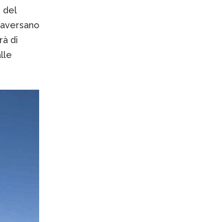
i del
traversano
rà di
lle