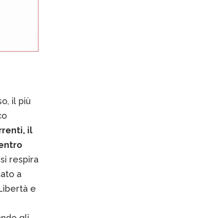
, il più
co
enti, il
centro
si respira
ato a
Libertà e
ando gli