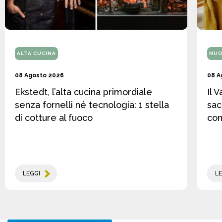
ALTA CUCINA
NUO
08 Agosto 2026
08 A
Ekstedt, l’alta cucina primordiale
Il 
senza fornelli né tecnologia: 1 stella
sac
di cotture al fuoco
co
LEGGI
LE