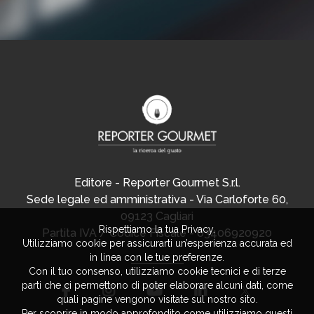
Editore - Reporter Gourmet S.r.l.
Sede legale ed amministrativa - Via Carloforte 60,
09123 Cagliari
Rispettiamo la tua Privacy.
Partita IVA / Codice Fiscale - 03406920920
Utilizziamo cookie per assicurarti un’esperienza accurata ed
in linea con le tue preferenze.
Con il tuo consenso, utilizziamo cookie tecnici e di terze
parti che ci permettono di poter elaborare alcuni dati, come
quali pagine vengono visitate sul nostro sito.
Per scoprire in modo approfondito come utilizziamo questi