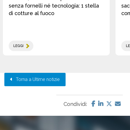
senza fornelli né tecnologia: 1 stella
sac
di cotture al fuoco
co
LEGGI
LE
Torna a Ultime notizie
Condividi: