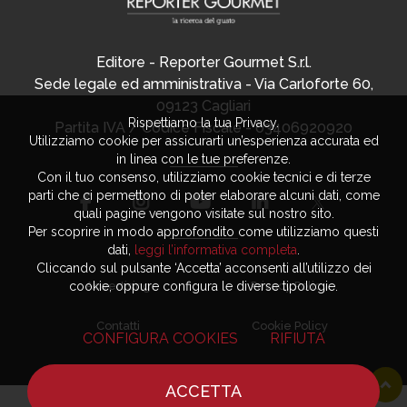
Editore - Reporter Gourmet S.r.l.
Sede legale ed amministrativa - Via Carloforte 60,
09123 Cagliari
Rispettiamo la tua Privacy.
Partita IVA / Codice Fiscale - 03406920920
Utilizziamo cookie per assicurarti un’esperienza accurata ed
in linea con le tue preferenze.
Con il tuo consenso, utilizziamo cookie tecnici e di terze
parti che ci permettono di poter elaborare alcuni dati, come
quali pagine vengono visitate sul nostro sito.
Per scoprire in modo approfondito come utilizziamo questi
dati,
leggi l’informativa completa
.
Cliccando sul pulsante ‘Accetta’ acconsenti all’utilizzo dei
Advertising
Privacy Policy
cookie, oppure configura le diverse tipologie.
Contatti
Cookie Policy
CONFIGURA COOKIES
RIFIUTA
ACCETTA