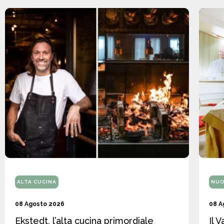
ALTA CUCINA
NUO
08 Agosto 2026
08 A
Ekstedt, l’alta cucina primordiale
Il 