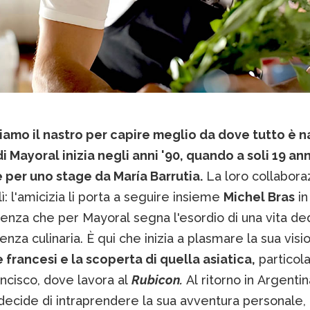
iamo il nastro per capire meglio da dove tutto è na
i Mayoral inizia negli anni '90, quando a soli 19 ann
e per uno stage da María Barrutia.
La loro collabora
lì: l'amicizia li porta a seguire insieme
Michel Bras
in
enza che per Mayoral segna l'esordio di una vita de
lenza culinaria. È qui che inizia a plasmare la sua visi
 francesi e la scoperta di quella asiatica,
particol
ncisco, dove lavora al
Rubicon.
Al ritorno in Argentin
decide di intraprendere la sua avventura personale,