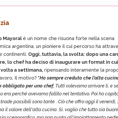
zia
o Mayoral
è un nome che risuona forte nella scena
ica argentina, un pioniere il cui percorso ha attrav
e continenti.
Oggi, tuttavia, la svolta: dopo una car
e, lo chef ha deciso di inaugurare un format in cu
 volta a settimana,
ripensando interamente la propo
avoro. Il motivo? "
Ho sempre creduto che l’alta cucin
vo obbligato per uno chef.
Tutti volevamo arrivare lì, e s
o era perché avevamo fallito nel tentativo. Poi ho capito
strade possibili sono tante . Ciò che offro oggi il venerdì,
ha il valore dell'alta cucina. Sì, voglio che tutto sia buon
 sia scenografico, ma non punto all'impiattamento perfe