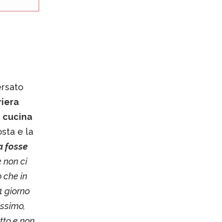
ersato
riera
i cucina
sta e la
a fosse
e non ci
 che in
 1 giorno
issimo,
tto e non