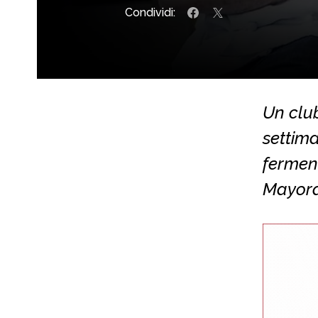
Condividi:
Un club
settima
ferment
Mayora