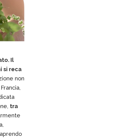
to. Il
i si reca
zione non
 Francia,
dicata
one,
tra
armente
a,
 aprendo