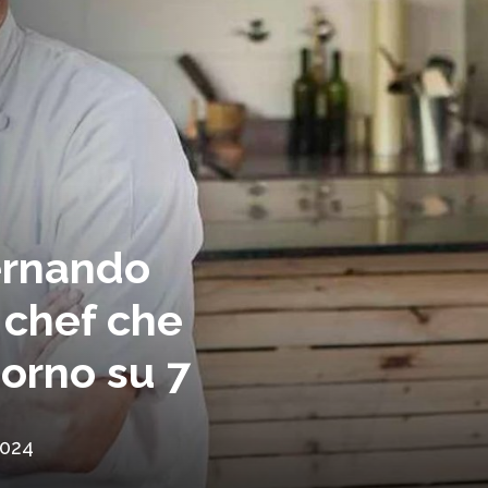
Fernando
p chef che
iorno su 7
2024