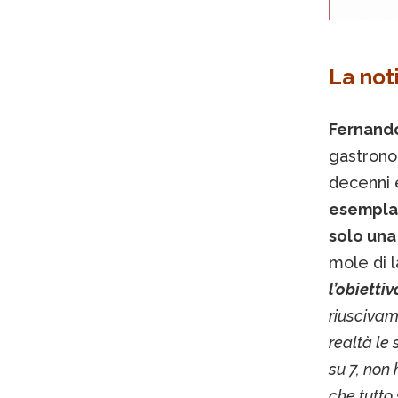
La noti
Fernand
gastronom
decenni 
esemplar
solo una
mole di l
l’obietti
riuscivam
realtà le 
su 7, non 
che tutto