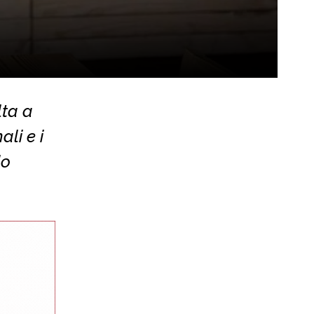
lta a
ali e i
do