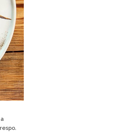
 a
Crespo.