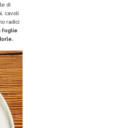
le di
, cavoli
o radici
n foglie
dorle.