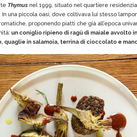
ante
Thymus
nel 1999, situato nel quartiere residenzia
In una piccola oasi, dove coltivava lui stesso lamponi
omatiche, proponendo piatti che già all’epoca univan
ità:
un coniglio ripieno di ragù di maiale avvolto i
o, quaglie in salamoia, terrina di cioccolato e man