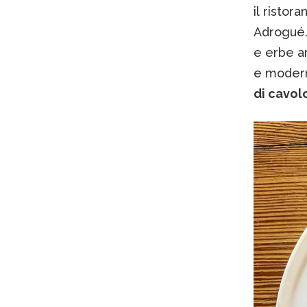
il ristor
Adrogué. 
e erbe ar
e modern
di cavol