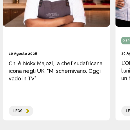
OSP
10 A
10 Agosto 2026
L’O
Chi è Nokx Majozi, la chef sudafricana
l’u
icona negli UK: “Mi schernivano. Oggi
un 
vado in TV”
LEGGI
LE