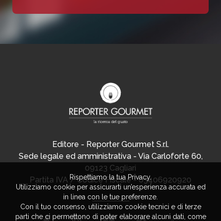
Editore - Reporter Gourmet S.r.l.
Sede legale ed amministrativa - Via Carloforte 60,
09123 Cagliari
Rispettiamo la tua Privacy.
Partita IVA / Codice Fiscale - 03406920920
Utilizziamo cookie per assicurarti un’esperienza accurata ed
in linea con le tue preferenze.
Con il tuo consenso, utilizziamo cookie tecnici e di terze
parti che ci permettono di poter elaborare alcuni dati, come