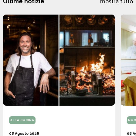
Ultime notizie
mostra tutto
ALTA CUCINA
NUO
08 Agosto 2026
08 A