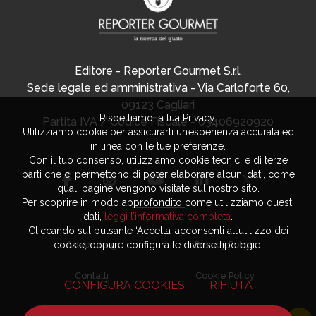
Editore - Reporter Gourmet S.r.l.
Sede legale ed amministrativa - Via Carloforte 60,
09123 Cagliari
Rispettiamo la tua Privacy.
Partita IVA / Codice Fiscale - 03406920920
Utilizziamo cookie per assicurarti un’esperienza accurata ed
in linea con le tue preferenze.
Con il tuo consenso, utilizziamo cookie tecnici e di terze
parti che ci permettono di poter elaborare alcuni dati, come
quali pagine vengono visitate sul nostro sito.
Per scoprire in modo approfondito come utilizziamo questi
dati,
leggi l’informativa completa
.
Cliccando sul pulsante ‘Accetta’ acconsenti all’utilizzo dei
cookie, oppure configura le diverse tipologie.
Advertising
Privacy Policy
Contatti
Cookie Policy
CONFIGURA COOKIES
RIFIUTA