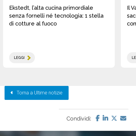
Ekstedt, l’alta cucina primordiale
Il 
senza fornelli né tecnologia: 1 stella
sac
di cotture al fuoco
co
LEGGI
LE
Torna a Ultime notizie
Condividi: