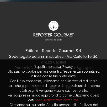
Editore - Reporter Gourmet S.r.l.
Sede legale ed amministrativa - Via Carloforte 60,
09123 Cagliari
Rispettiamo la tua Privacy.
Partita IVA / Codice Fiscale - 03406920920
Utilizziamo cookie per assicurarti un’esperienza accurata ed
in linea con le tue preferenze.
Con il tuo consenso, utilizziamo cookie tecnici e di terze
parti che ci permettono di poter elaborare alcuni dati, come
quali pagine vengono visitate sul nostro sito.
Per scoprire in modo approfondito come utilizziamo questi
dati,
leggi l’informativa completa
.
Cliccando sul pulsante ‘Accetta’ acconsenti all’utilizzo dei