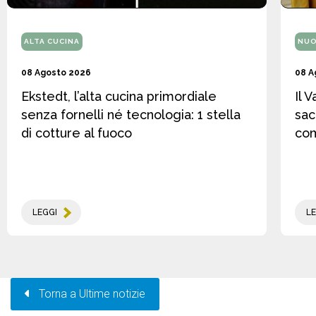
ALTA CUCINA
NUO
08 Agosto 2026
08 A
Ekstedt, l’alta cucina primordiale
Il 
senza fornelli né tecnologia: 1 stella
sac
di cotture al fuoco
co
LEGGI
LE
Torna a Ultime notizie