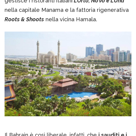
gestisce i ristoranti italiani
L’Orto, No’vo e L’Una
nella capitale Manama e la fattoria rigenerativa
Roots & Shoots
nella vicina Hamala.
Il Bahrain è così liberale, infatti, che
i sauditi e i