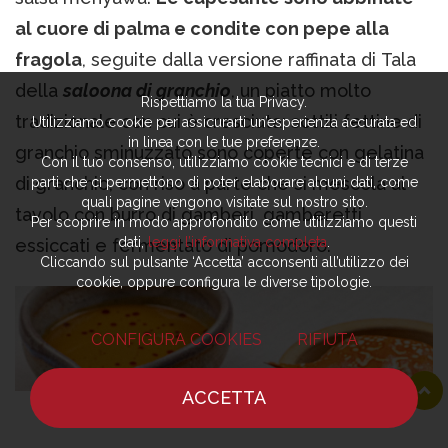
al cuore di palma e condite con pepe alla
fragola
, seguite dalla versione raffinata di Tala
della
saloona di granchio
, un piatto molto
Rispettiamo la tua Privacy.
tradizionale con cui è cresciuta: sottili fettine di
Utilizziamo cookie per assicurarti un’esperienza accurata ed
in linea con le tue preferenze.
granchio sminuzzato sono coperte con gelatina
Con il tuo consenso, utilizziamo cookie tecnici e di terze
di granchio, con riso a parte che si mescola al
parti che ci permettono di poter elaborare alcuni dati, come
quali pagine vengono visitate sul nostro sito.
tavolo con burro di gamberi, gamberetti
Per scoprire in modo approfondito come utilizziamo questi
dati,
leggi l’informativa completa
.
essiccati e fermentato di pomodoro.
Cliccando sul pulsante ‘Accetta’ acconsenti all’utilizzo dei
cookie, oppure configura le diverse tipologie.
CONFIGURA COOKIES
RIFIUTA
ACCETTA
HOME
NOTIZIE
CHEF
DOVE MANGIARE