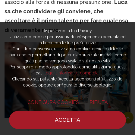
associo alla forza di nessuna presunzione.
Luca
sa che condividere gli conviene, che
ascoltare è il primo talento per fare qualcosa
di veramente nuovo.
Rispettiamo la tua Privacy.
Utilizziamo cookie per assicurarti un’esperienza accurata ed
in linea con le tue preferenze.
Con il tuo consenso, utilizziamo cookie tecnici e di terze
parti che ci permettono di poter elaborare alcuni dati, come
quali pagine vengono visitate sul nostro sito.
Per scoprire in modo approfondito come utilizziamo questi
dati,
leggi l’informativa completa
.
Cliccando sul pulsante ‘Accetta’ acconsenti all’utilizzo dei
cookie, oppure configura le diverse tipologie.
CONFIGURA COOKIES
RIFIUTA
ACCETTA
HOME
NOTIZIE
CHEF
DOVE MANGIARE