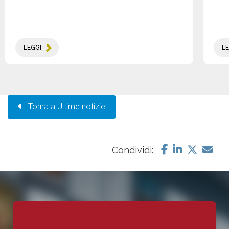
LEGGI
LE
Torna a Ultime notizie
Condividi: