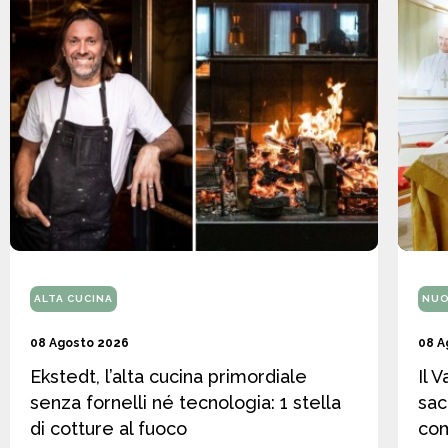
ALTA CUCINA
NUO
08 Agosto 2026
08 A
Ekstedt, l’alta cucina primordiale
Il 
senza fornelli né tecnologia: 1 stella
sac
di cotture al fuoco
co