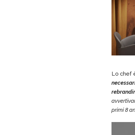
Lo chef è
necessari
rebrandin
avvertiva
primi 8 a