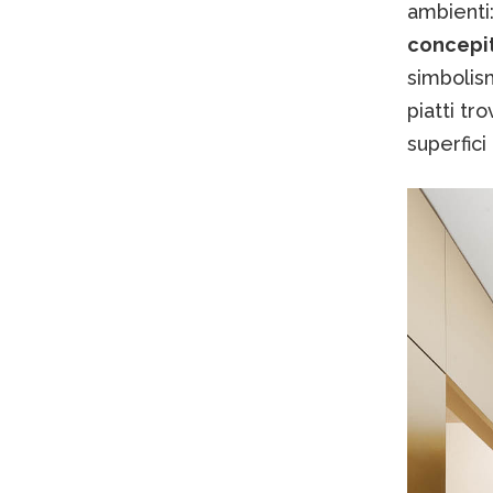
ambienti
concepit
simbolism
piatti tro
superfici