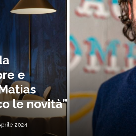
da
pre e
 Matias
o le novità”
Aprile 2024