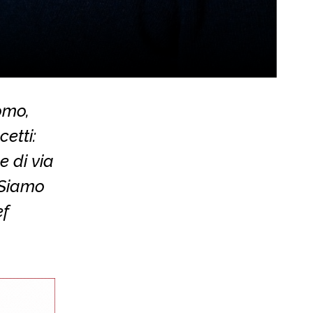
omo,
etti:
e di via
“Siamo
ef