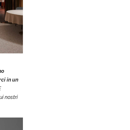
no
ci in un
E
i nostri