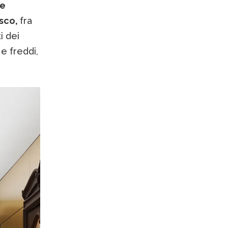
 e
esco,
fra
i dei
 e freddi,