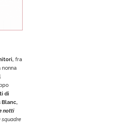
itori,
fra
a nonna
l
oppo
i di
 Blanc,
e notti
e squadre