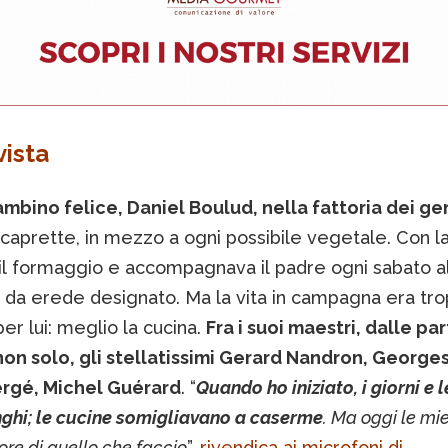
vista
mbino felice, Daniel Boulud, nella fattoria dei gen
caprette, in mezzo a ogni possibile vegetale. Con l
 il formaggio e accompagnava il padre ogni sabato a
 da erede designato. Ma la vita in campagna era tr
 per lui: meglio la cucina.
Fra i suoi maestri, dalle part
non solo, gli stellatissimi Gerard Nandron, Georges
rgé, Michel Guérard
. “
Quando ho iniziato, i giorni e l
ghi; le cucine somigliavano a caserme
. Ma oggi le mi
ore di quello che faccio
”,
rivendica ai microfoni di