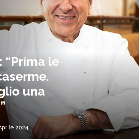
 “Prima le
caserme.
glio una
”
Aprile 2024