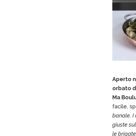
Aperto ne
orbato di
Ma Boulu
facile, sp
banale. I
giuste su
le brigate 