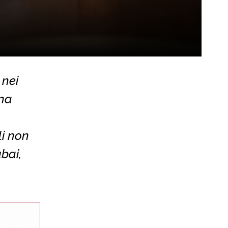
 nei
una
li non
ubai,