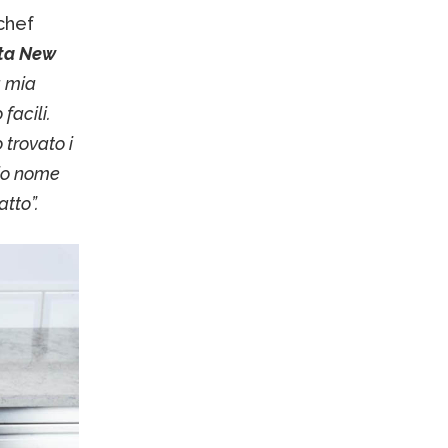
chef
ata New
a mia
facili.
 trovato i
mio nome
atto”.