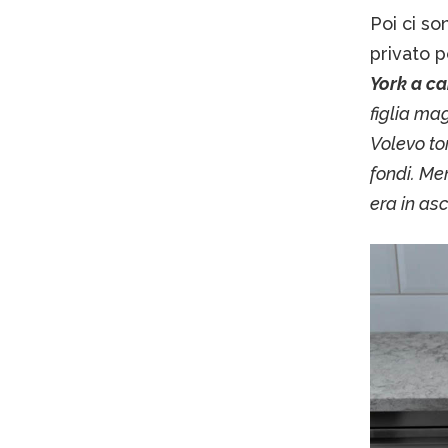
Poi ci so
privato 
York a ca
figlia mag
Volevo tor
fondi. Me
era in asc