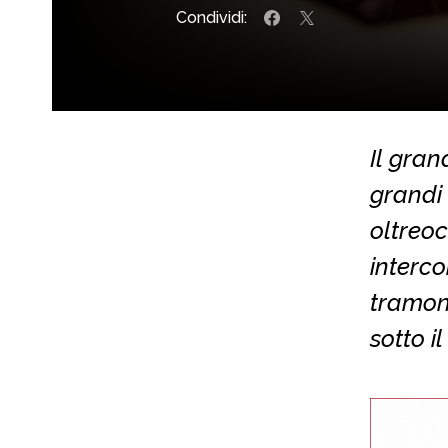
Condividi:
Il gran
grandi 
oltreo
interco
tramont
sotto i