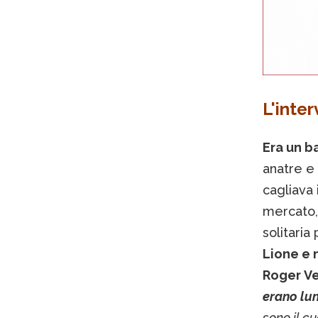
L'inter
Era un ba
anatre e 
cagliava
mercato,
solitaria
Lione e 
Roger Ve
erano lun
sono il cu