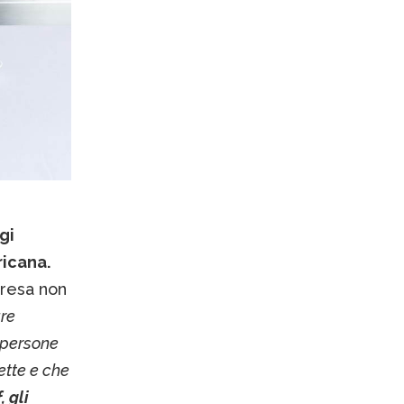
gi
ricana.
resa non
are
 persone
ette e che
 gli