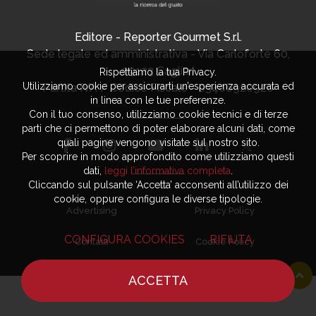
Editore - Reporter Gourmet S.r.l.
Sede legale ed amministrativa - Via Carloforte 60,
09123 Cagliari
Rispettiamo la tua Privacy.
Utilizziamo cookie per assicurarti un’esperienza accurata ed
Partita IVA / Codice Fiscale - 03406920920
in linea con le tue preferenze.
Con il tuo consenso, utilizziamo cookie tecnici e di terze
parti che ci permettono di poter elaborare alcuni dati, come
quali pagine vengono visitate sul nostro sito.
Per scoprire in modo approfondito come utilizziamo questi
dati,
leggi l’informativa completa
.
Cliccando sul pulsante ‘Accetta’ acconsenti all’utilizzo dei
cookie, oppure configura le diverse tipologie.
Advertising
Privacy Policy
CONFIGURA COOKIES
RIFIUTA
Contatti
Cookie Policy
ACCETTA
HOME
NOTIZIE
CHEF
DOVE MANGIARE