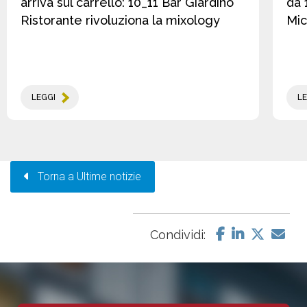
arriva sul carrello: 10_11 Bar Giardino
da 
Ristorante rivoluziona la mixology
Mic
LEGGI
LE
Torna a Ultime notizie
Condividi: