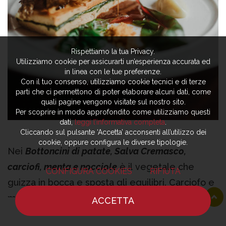
Rispettiamo la tua Privacy.
Utilizziamo cookie per assicurarti un’esperienza accurata ed
in linea con le tue preferenze.
Con il tuo consenso, utilizziamo cookie tecnici e di terze
parti che ci permettono di poter elaborare alcuni dati, come
quali pagine vengono visitate sul nostro sito.
Per scoprire in modo approfondito come utilizziamo questi
dati,
leggi l’informativa completa
.
Cliccando sul pulsante ‘Accetta’ acconsenti all’utilizzo dei
cookie, oppure configura le diverse tipologie.
Nei
Bottoncini di patate, Salva Cremasco,
carciofi, menta e nocciole
è il vegetale che
CONFIGURA COOKIES
RIFIUTA
guizza in bocca e sposta gli equilibri. Carciofo e
menta è sempre qualcosa che appartiene alla
ACCETTA
HOME
NOTIZIE
CHEF
DOVE MANGIARE
storia gastronomica della capitale, qui l’amaro si