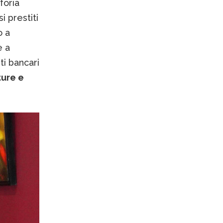
uforia
i prestiti
o a
e a
uti bancari
ture e