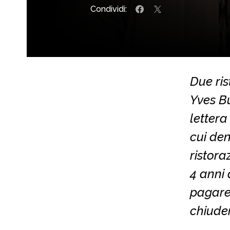
Condividi:
Due ris
Yves B
lettera
cui den
ristora
4 anni 
pagare 
chiude