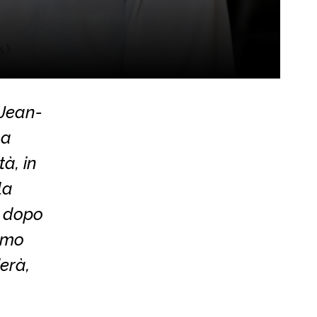
 Jean-
na
tà, in
la
a dopo
iamo
erà,