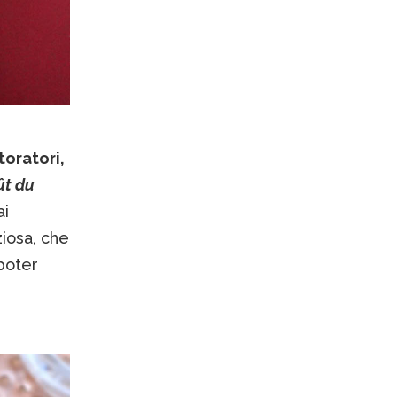
toratori,
ût du
ai
ziosa, che
poter