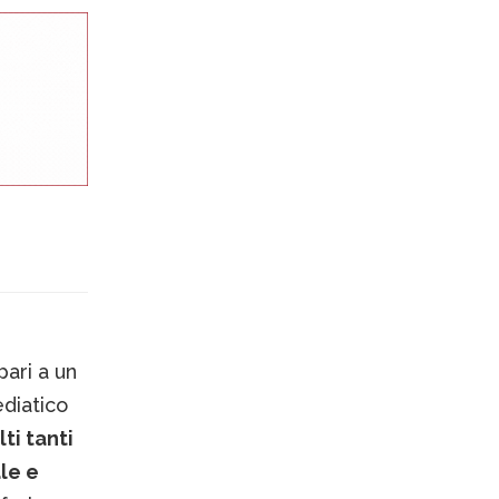
pari a un
diatico
lti tanti
le e