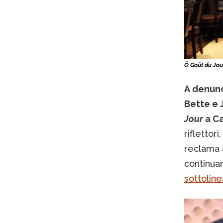
Ô Goût du Jou
A denunc
Bette e 
Jour
a Ca
riflettor
reclama a
continua
sottoline