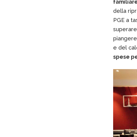
familiar
della rip
PGE a ta
superare 
piangere, 
e del cal
spese pe