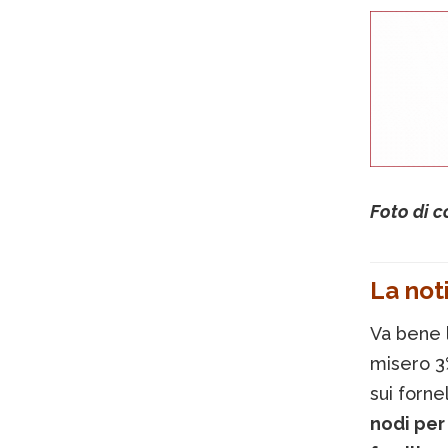
Foto di c
La noti
Va bene l
misero 3
sui forne
nodi per 