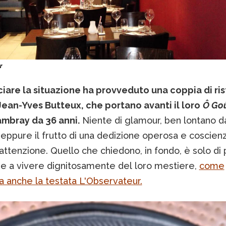
r
iare la situazione ha provveduto una coppia di ris
Jean-Yves Butteux, che portano avanti il loro
Ô Go
mbray da 36 anni.
Niente di glamour, ben lontano d
i, eppure il frutto di una dedizione operosa e coscien
ttenzione. Quello che chiedono, in fondo, è solo di 
re a vivere dignitosamente del loro mestiere,
come
a anche la testata L'Observateur.