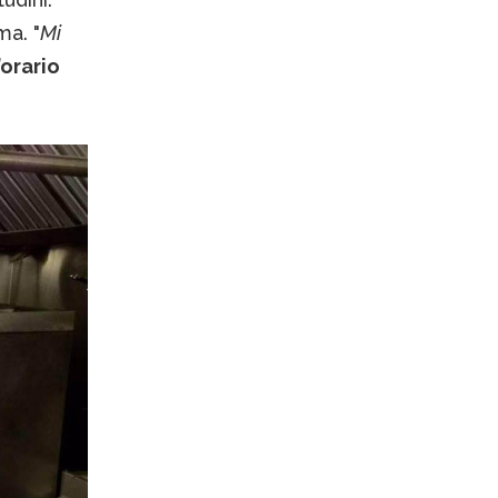
ma. "
Mi
’orario