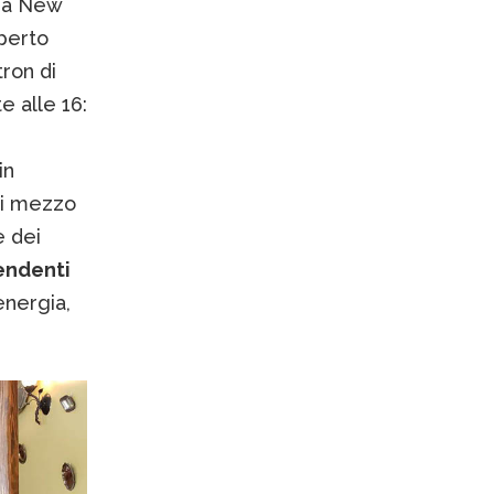
e a New
aperto
ron di
e alle 16:
in
di mezzo
e dei
pendenti
energia,