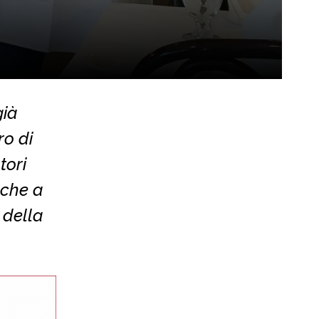
già
ro di
tori
 che a
 della