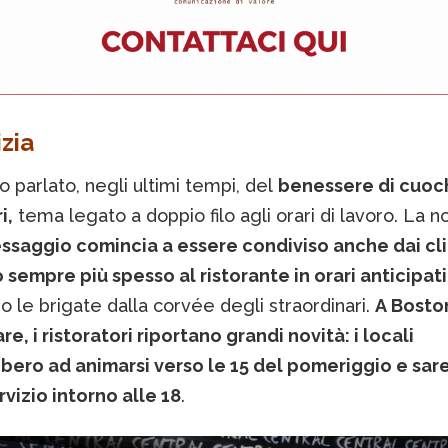
zia
o parlato, negli ultimi tempi, del
benessere di cuoch
i,
tema legato a doppio filo agli orari di lavoro. La no
essaggio comincia a essere condiviso anche dai cli
 sempre più spesso al ristorante in orari anticipati
 le brigate dalla corvée degli straordinari.
A Boston
re, i ristoratori riportano grandi novità: i locali
bbero ad animarsi verso le 15 del pomeriggio e sar
vizio intorno alle 18
.