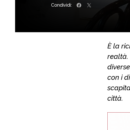
Condividi:
È la ri
realtà.
diverse
con i d
scapita
città.