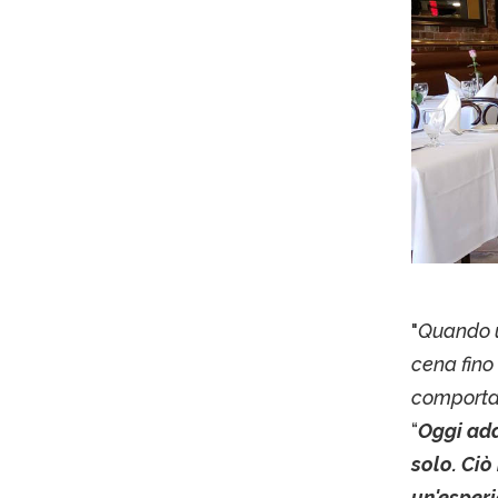
"
Quando u
cena fino 
comportav
“
Oggi
add
solo. Ciò
un'esperi