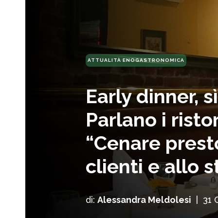
ATTUALITÀ ENOGASTRONOMICA
Early dinner, s
Parlano i ristor
“Cenare presto
clienti e allo s
di:
Alessandra Meldolesi
|
31 