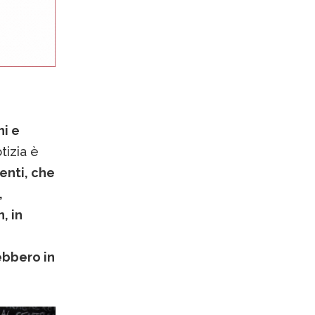
i e
tizia è
enti, che
,
, in
ebbero in