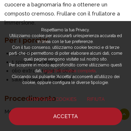
cuocere a bagnomaria fino a ottenere un
composto cremoso. Frullare con il frullatore a
immersione.
Rispettiamo la tua Privacy.
Utilizziamo cookie per assicurarti un’esperienza accurata ed
Per i porcini
in linea con le tue preferenze.
Con il tuo consenso, utilizziamo cookie tecnici e di terze
4 porcini
parti che ci permettono di poter elaborare alcuni dati, come
quali pagine vengono visitate sul nostro sito.
1 spicchio di aglio
Per scoprire in modo approfondito come utilizziamo questi
olio extravergine di oliva
dati,
leggi l’informativa completa
.
Cliccando sul pulsante ‘Accetta’ acconsenti all’utilizzo dei
sale e pepe di mulinello
cookie, oppure configura le diverse tipologie.
Procedimento
CONFIGURA COOKIES
RIFIUTA
Mondare i porcini, tagliare il gambo a dadini e
ACCETTA
saltarlo in padella con olio e aglio in camicia;
HOME
NOTIZIE
CHEF
DOVE MANGIARE
aggiustare di sale e di pepe.