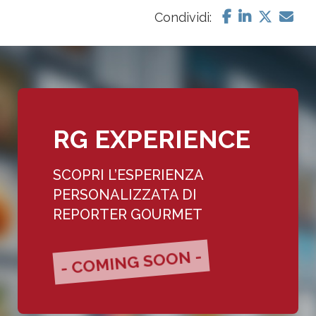
Condividi:
RG EXPERIENCE
SCOPRI L’ESPERIENZA
PERSONALIZZATA DI
REPORTER GOURMET
- COMING SOON -