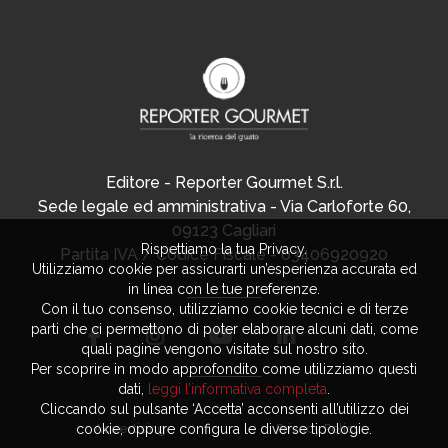
Editore - Reporter Gourmet S.r.l.
Sede legale ed amministrativa - Via Carloforte 60,
09123 Cagliari
Rispettiamo la tua Privacy.
Partita IVA / Codice Fiscale - 03406920920
Utilizziamo cookie per assicurarti un’esperienza accurata ed
in linea con le tue preferenze.
Con il tuo consenso, utilizziamo cookie tecnici e di terze
parti che ci permettono di poter elaborare alcuni dati, come
quali pagine vengono visitate sul nostro sito.
Per scoprire in modo approfondito come utilizziamo questi
dati,
leggi l’informativa completa
.
Cliccando sul pulsante ‘Accetta’ acconsenti all’utilizzo dei
cookie, oppure configura le diverse tipologie.
Advertising
Privacy Policy