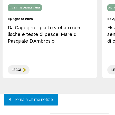
RICETTE DEGLI CHEF
ALT
09 Agosto 2026
08 A
Da Capogiro il piatto stellato con
Eks
lische e teste di pesce: Mare di
sen
Pasquale D’Ambrosio
di 
LEGGI
LE
Torna a Ultime notizie