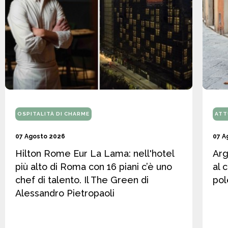
OSPITALITÀ DI CHARME
ATT
07 Agosto 2026
07 A
Hilton Rome Eur La Lama: nell'hotel
Arg
più alto di Roma con 16 piani c’è uno
al 
chef di talento. Il The Green di
pol
Alessandro Pietropaoli