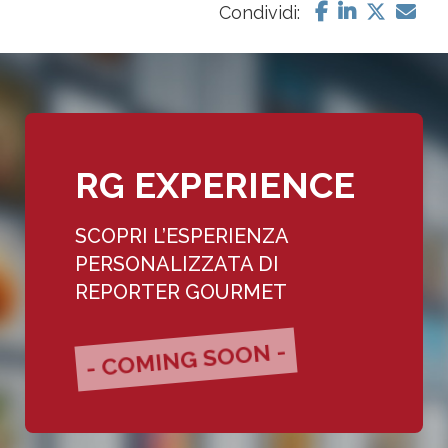
Condividi:
RG EXPERIENCE
SCOPRI L’ESPERIENZA
PERSONALIZZATA DI
REPORTER GOURMET
- COMING SOON -