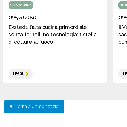
ALTA CUCINA
NUO
08 Agosto 2026
08 A
Ekstedt, l’alta cucina primordiale
Il 
senza fornelli né tecnologia: 1 stella
sac
di cotture al fuoco
co
LEGGI
LE
Torna a Ultime notizie