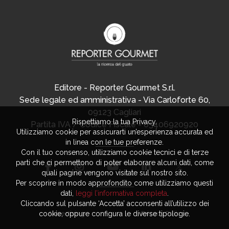
Editore - Reporter Gourmet S.r.l.
Sede legale ed amministrativa - Via Carloforte 60,
09123 Cagliari
Rispettiamo la tua Privacy.
Partita IVA / Codice Fiscale - 03406920920
Utilizziamo cookie per assicurarti un’esperienza accurata ed
in linea con le tue preferenze.
Con il tuo consenso, utilizziamo cookie tecnici e di terze
parti che ci permettono di poter elaborare alcuni dati, come
quali pagine vengono visitate sul nostro sito.
Per scoprire in modo approfondito come utilizziamo questi
dati,
leggi l’informativa completa
.
Cliccando sul pulsante ‘Accetta’ acconsenti all’utilizzo dei
Advertising
Privacy Policy
cookie, oppure configura le diverse tipologie.