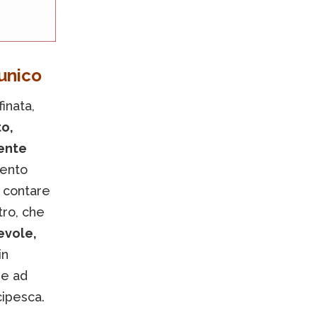
unico
inata,
to,
ente
lento
 contare
tro, che
evole,
in
 e ad
cipesca.