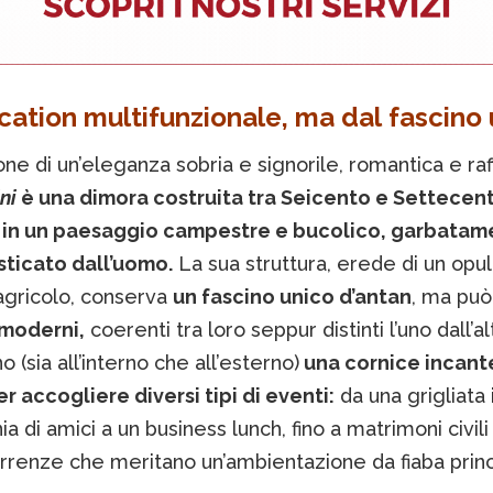
cation multifunzionale, ma dal fascino 
ne di un’eleganza sobria e signorile, romantica e raff
ini
è una dimora costruita tra Seicento e Settecen
in un paesaggio campestre e bucolico, garbatam
icato dall’uomo.
La sua struttura, erede di un opu
agricolo, conserva
un fascino unico d’antan
, ma può
 moderni,
coerenti tra loro seppur distinti l’uno dall’al
o (sia all’interno che all’esterno)
una cornice incant
r accogliere diversi tipi di eventi:
da una grigliata 
 di amici a un business lunch, fino a matrimoni civili
correnze che meritano un’ambientazione da fiaba prin