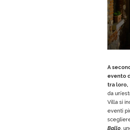
A second
evento d
tra loro,
da un’est
Villa si i
eventi pi
scegliere
Ballo
, un