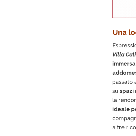
Una lo
Espressio
Villa Cal
immersa 
addomest
passato 
su
spazi
la rendon
ideale pe
compagnia
altre ri