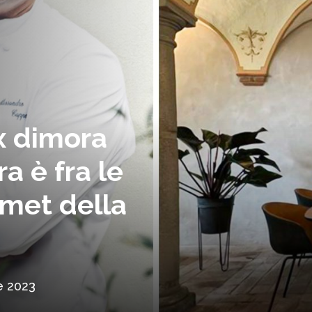
’ex dimora
a è fra le
met della
e 2023