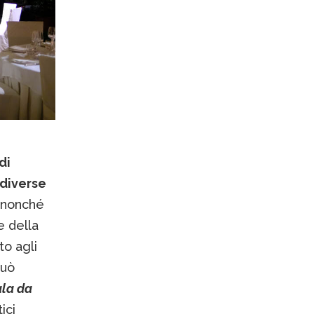
di
 diverse
 nonché
e della
to agli
può
la da
ici