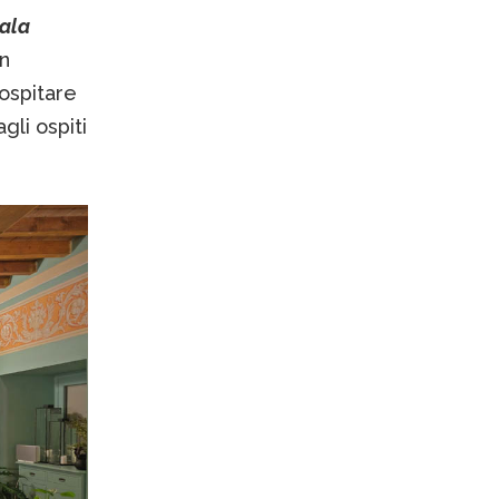
Sala
n
ospitare
gli ospiti