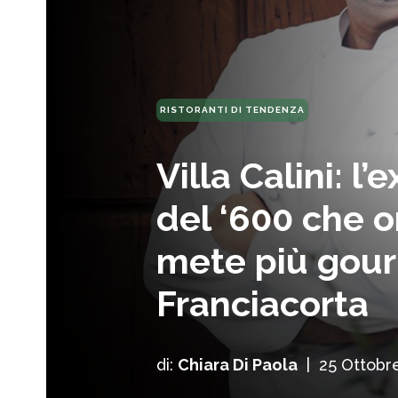
RISTORANTI DI TENDENZA
Villa Calini: l
del ‘600 che or
mete più gour
Franciacorta
di:
Chiara Di Paola
|
25 Ottobr