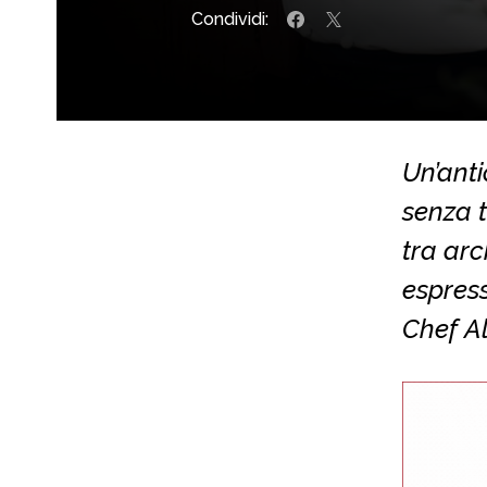
Condividi:
Un’ant
senza 
tra arc
espress
Chef A