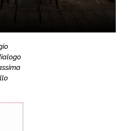
gio
dialogo
massima
llo