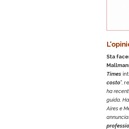
L'opin
Sta face
Mallmann
Times
int
costo
”, r
ha recent
guida. Han
Aires e M
annuncia
professio