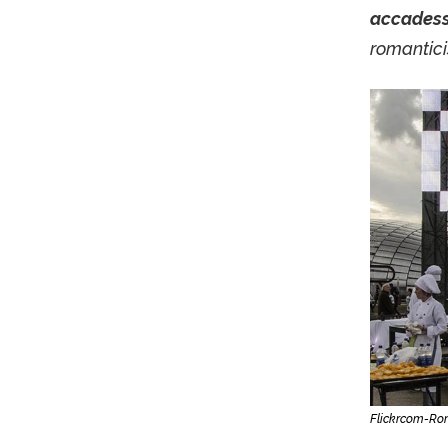
accadesse
romantici
Flickrcom-Romi