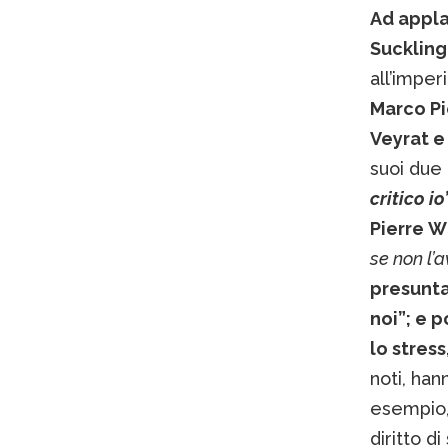
Ad appla
Suckling
all’imper
Marco Pi
Veyrat e
suoi due
critico io
Pierre Wh
se non l’a
presunta
noi”; e p
lo stress
noti, han
esempio
diritto di