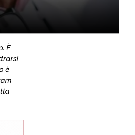
o. È
trarsi
o è
gram
tta