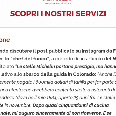
ione
ndo discutere il post pubblicato su Instagram da F
, lo “chef del fuoco”,
a corredo di un articolo del
N
itolato “
Le stelle Michelin portano prestigio, ma hann
elativo allo
sbarco della guida in Colorado
: “
Anche l
emente pagato i 600mila dollari di tariffa per far parte 
no riferito che avrebbero conferito stelle a ristoranti d
endoza (dove ho il mio 1884, aperto 25 anni fa). Le stell
te in novembre.
Dopo quasi cinquant’anni di cucina
nale, mi auguro sinceramente di non riceverne. E se