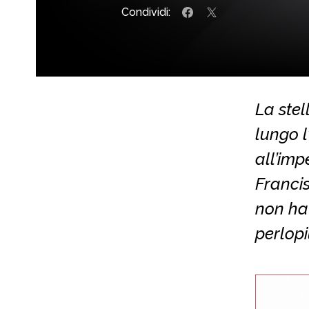
Condividi:
La stel
lungo l
all’imp
Franci
non ha 
perlopi