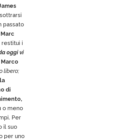
James
sottrarsi
in passato
 Marc
estituì i
 da oggi vi
e Marco
 libero;
la
o di
enimento,
iù o meno
empi. Per
 il suo
o per uno