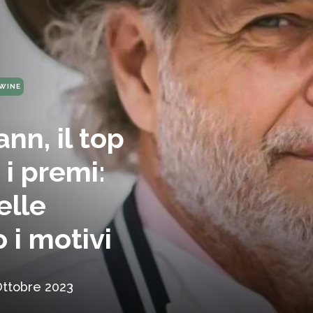
WINE
nn, il top
 i premi:
elle
 i motivi
Ottobre 2023