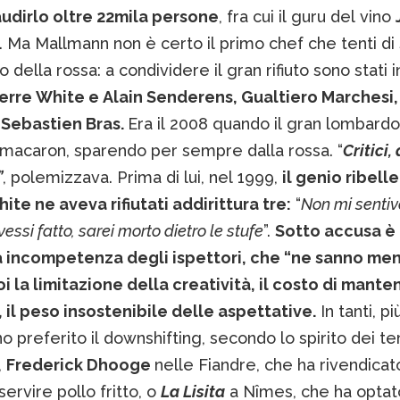
udirlo oltre 22mila persone
, fra cui il guru del vino
. Ma Mallmann non è certo il primo chef che tenti di 
io della rossa: a condividere il gran rifiuto sono stati 
erre White e Alain Senderens, Gualtiero Marchesi,
 Sebastien Bras.
Era il 2008 quando il gran lombardo r
 macaron, sparendo per sempre dalla rossa. “
Critici,
”
, polemizzava. Prima di lui, nel 1999,
il genio ribell
ite ne aveva rifiutati addirittura tre:
“
Non mi sentivo
vessi fatto, sarei morto dietro le stufe
”.
Sotto accusa è 
 incompetenza degli ispettori, che “ne sanno men
oi la limitazione della creatività, il costo di mant
, il peso insostenibile delle aspettative.
In tanti, p
no preferito il downshifting, secondo lo spirito dei t
,
Frederick Dhooge
nelle Fiandre, che ha rivendicato
 servire pollo fritto, o
La Lisita
a Nîmes, che ha optat