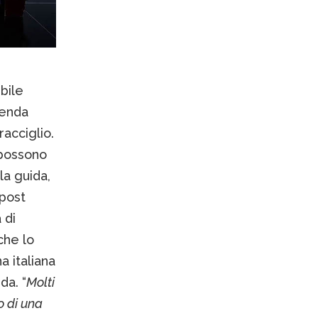
bile
genda
acciglio.
possono
la guida,
post
 di
che lo
na italiana
da. “
Molti
o di una