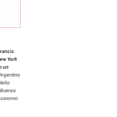
rancis
ew York
o un
’Argentina
della
i Buenos
e saranno