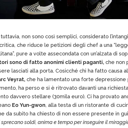
tuttavia, non sono così semplici, considerato l’intangi
i critica, che riduce le petizioni degli chef a una “leg
tana”, pure a volte assecondata con un’alzata di sopr
tori sono di fatto anonimi clienti paganti,
che non 
ere lasciati alla porta. Cosicché chi ha fatto causa al
rc Veyrat,
che ha lamentato una forte depressione 
ento, ha perso e si è ritrovato davanti una richiesta
nto davvero stellare (30mila euro). Ci ha provato an
reano
Eo Yun-gwon
, alla testa di un ristorante di cuci
he da subito ha chiesto di non essere presente in gui
ri sprecano soldi, anima e tempo per inseguire il miraggi