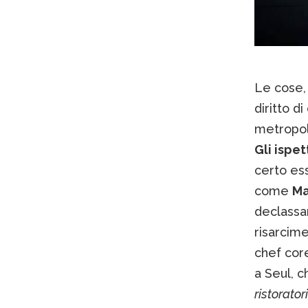
Le cose, 
diritto d
metropoli
Gli ispet
certo ess
come
Ma
declassam
risarcime
chef co
a Seul, c
ristorato