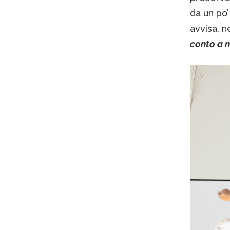
da un po’
avvisa, n
conto a n