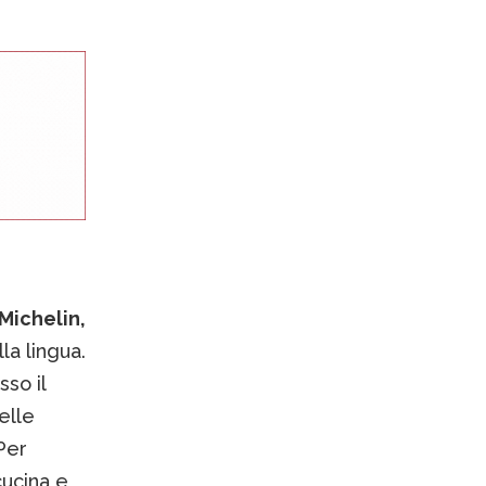
 Michelin,
la lingua.
so il
elle
Per
cucina e