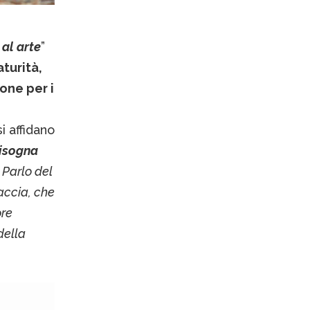
al arte
”
turità,
one per i
i affidano
bisogna
. Parlo del
accia, che
ore
della