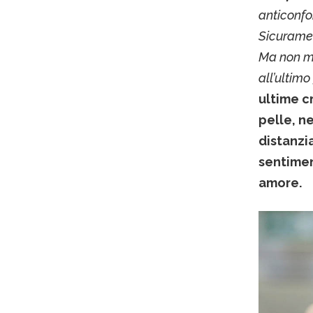
anticonfo
Sicuramen
Ma non mi 
all’ultimo
ultime c
pelle, ne
distanzi
sentimen
amore.