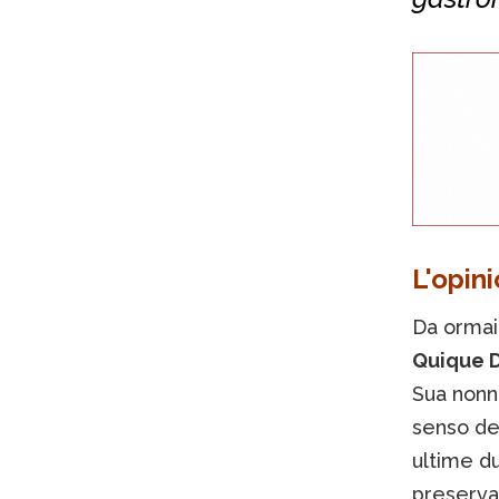
L'opin
Da orma
Quique 
Sua nonn
senso del
ultime du
preservar