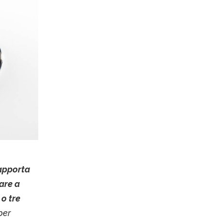
 apporta
are a
 o tre
per