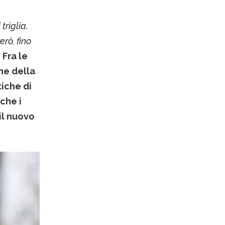
riglia.
erò, fino
Fra le
ne della
tiche di
che i
il nuovo