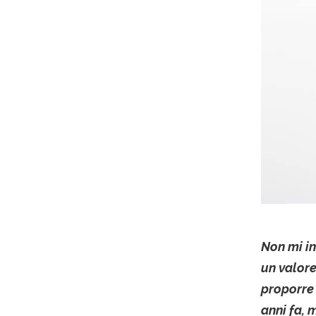
Non mi i
un valore
proporre 
anni fa, 