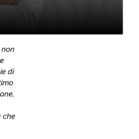
a non
he
ie di
ltimo
ione,
a che