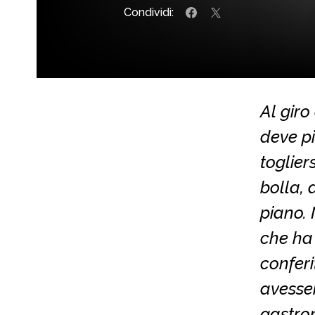
Condividi:
Al giro
deve p
toglier
bolla, 
piano. 
che ha
conferi
avesser
gastro