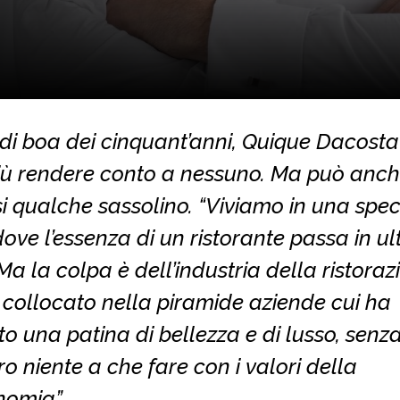
 di boa dei cinquant’anni, Quique Dacost
iù rendere conto a nessuno. Ma può anc
si qualche sassolino. “Viviamo in una spec
dove l’essenza di un ristorante passa in u
Ma la colpa è dell’industria della ristoraz
 collocato nella piramide aziende cui ha
to una patina di bellezza e di lusso, senz
o niente a che fare con i valori della
nomia”.