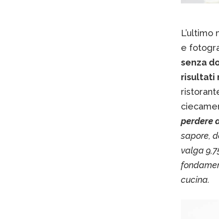
L’ultimo 
e fotogr
senza do
risultati
ristorant
ciecame
perdere d
sapore, d
valga 9,75
fondament
cucina.