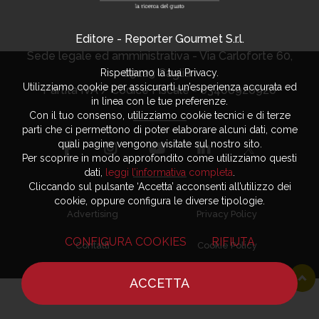
Editore - Reporter Gourmet S.r.l.
Sede legale ed amministrativa - Via Carloforte 60,
09123 Cagliari
Rispettiamo la tua Privacy.
Utilizziamo cookie per assicurarti un’esperienza accurata ed
Partita IVA / Codice Fiscale - 03406920920
in linea con le tue preferenze.
Con il tuo consenso, utilizziamo cookie tecnici e di terze
parti che ci permettono di poter elaborare alcuni dati, come
quali pagine vengono visitate sul nostro sito.
Per scoprire in modo approfondito come utilizziamo questi
dati,
leggi l’informativa completa
.
Cliccando sul pulsante ‘Accetta’ acconsenti all’utilizzo dei
cookie, oppure configura le diverse tipologie.
Advertising
Privacy Policy
CONFIGURA COOKIES
RIFIUTA
Contatti
Cookie Policy
ACCETTA
HOME
NOTIZIE
CHEF
DOVE MANGIARE