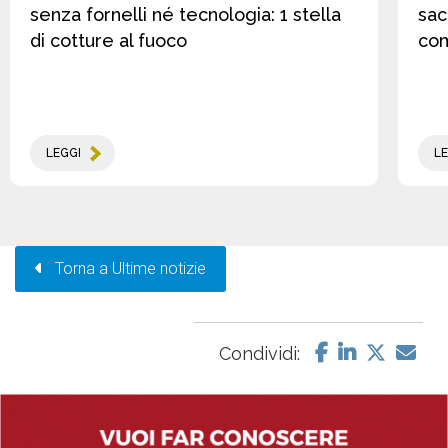
senza fornelli né tecnologia: 1 stella
sac
di cotture al fuoco
co
LEGGI
LE
Torna a Ultime notizie
Condividi: