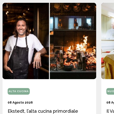
ALTA CUCINA
NUO
08 Agosto 2026
08 A
Ekstedt, l’alta cucina primordiale
Il 