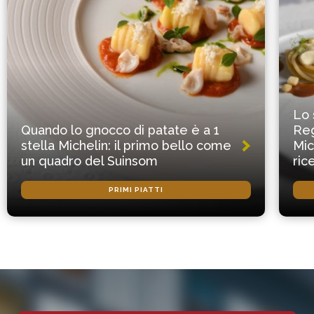
Lo 
Quando lo gnocco di patate è a 1
Reg
stella Michelin: il primo bello come
Mic
un quadro del Suinsom
ric
PRIMI PIATTI