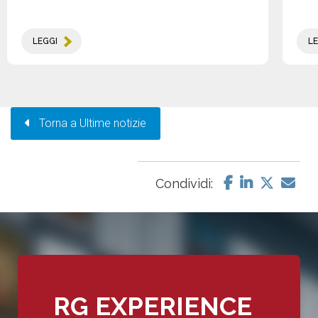
LEGGI
LE
Torna a Ultime notizie
Condividi:
RG EXPERIENCE