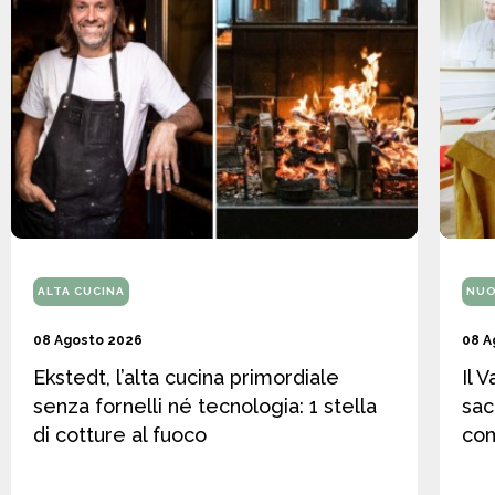
ALTA CUCINA
NUO
08 Agosto 2026
08 A
Ekstedt, l’alta cucina primordiale
Il 
senza fornelli né tecnologia: 1 stella
sac
di cotture al fuoco
co