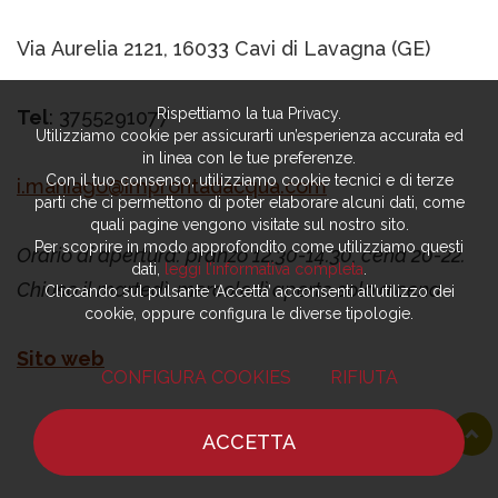
Via Aurelia 2121, 16033 Cavi di Lavagna (GE)
Rispettiamo la tua Privacy.
Tel
: 3755291077
Utilizziamo cookie per assicurarti un’esperienza accurata ed
in linea con le tue preferenze.
Con il tuo consenso, utilizziamo cookie tecnici e di terze
i.maniago@improntadacqua.com
parti che ci permettono di poter elaborare alcuni dati, come
quali pagine vengono visitate sul nostro sito.
Per scoprire in modo approfondito come utilizziamo questi
Orario di apertura: pranzo 12.30-14.30, cena 20-22.
dati,
leggi l’informativa completa
.
Chiuso il martedì, mercoledì aperto solo a cena.
Cliccando sul pulsante ‘Accetta’ acconsenti all’utilizzo dei
cookie, oppure configura le diverse tipologie.
Sito web
CONFIGURA COOKIES
RIFIUTA
ACCETTA
HOME
NOTIZIE
CHEF
DOVE MANGIARE