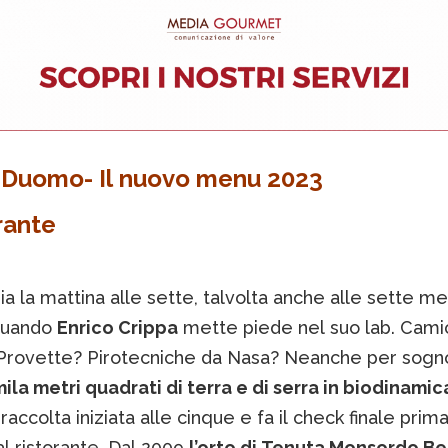
 Duomo- Il nuovo menu 2023
orante
zia la mattina alle sette, talvolta anche alle sette m
quando
Enrico Crippa
mette piede nel suo lab. Cami
 Provette? Pirotecniche da Nasa? Neanche per sogn
la metri quadrati di terra e di serra in biodinamic
 raccolta iniziata alle cinque e fa il check finale prima
l ristorante. Dal 2009
l’orto di Tenuta Monsordo Be