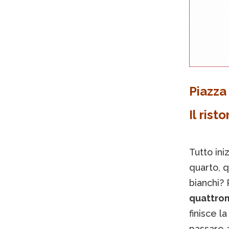
Piazza
Il rist
Tutto ini
quarto, 
bianchi?
quattromi
finisce la
passare a