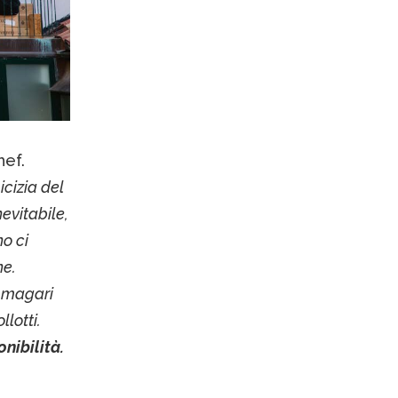
hef.
icizia del
evitabile,
no ci
ne.
o magari
llotti.
nibilità.