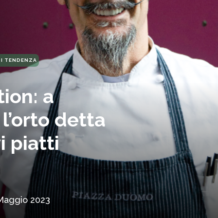
DI TENDENZA
ion: a
l’orto detta
i piatti
Maggio 2023