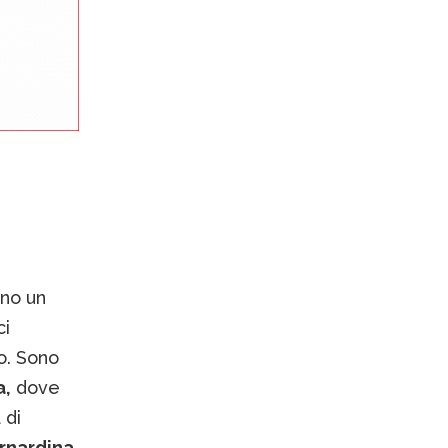
eno un
ci
o. Sono
a,
dove
 di
rnardina