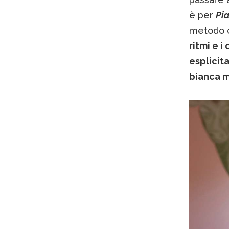
è per
Pi
metodo c
ritmi e i
esplicit
bianca m