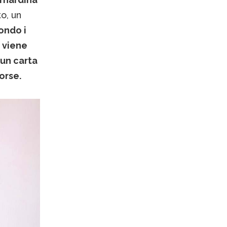
o, un
ondo i
i
viene
 un carta
orse.