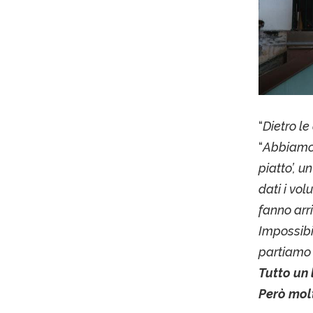
“
Dietro l
“
Abbiamo l
piatto’, u
dati i vol
fanno arr
Impossibi
partiamo da
Tutto un 
Però molt