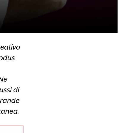
reativo
modus
 Ne
ussi di
 grande
tanea.