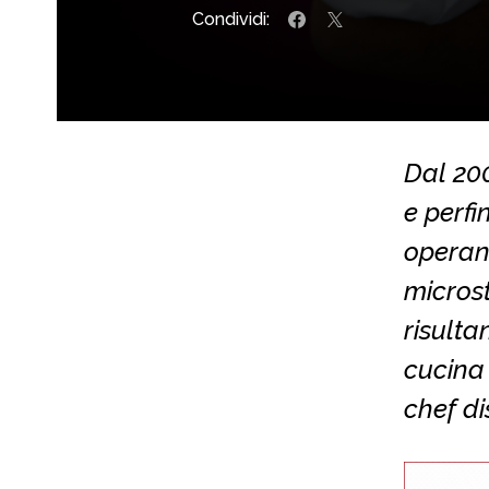
Condividi:
Dal 200
e perf
operand
micros
risultan
cucina 
chef d