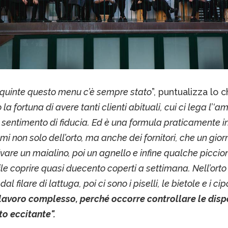
e quinte questo menu c’è sempre stato
”, puntualizza lo c
a fortuna di avere tanti clienti abituali, cui ci lega l’‘am
n sentimento di fiducia. Ed è una formula praticamente in
umi non solo dell’orto, ma anche dei fornitori, che un gior
ivare un maialino, poi un agnello e infine qualche piccio
le coprire quasi duecento coperti a settimana. Nell’ort
l filare di lattuga, poi ci sono i piselli, le bietole e i cipo
lavoro complesso, perché occorre controllare le dispo
o eccitante".