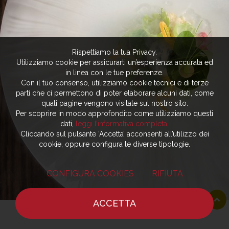
Rispettiamo la tua Privacy.
Utilizziamo cookie per assicurarti un’esperienza accurata ed
in linea con le tue preferenze.
Con il tuo consenso, utilizziamo cookie tecnici e di terze
parti che ci permettono di poter elaborare alcuni dati, come
quali pagine vengono visitate sul nostro sito.
Per scoprire in modo approfondito come utilizziamo questi
dati,
leggi l’informativa completa
.
Cliccando sul pulsante ‘Accetta’ acconsenti all’utilizzo dei
cookie, oppure configura le diverse tipologie.
CONFIGURA COOKIES
RIFIUTA
ACCETTA
HOME
NOTIZIE
CHEF
DOVE MANGIARE