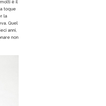
molti è il
la toque
r la
eva. Quel
eci anni,
onare non