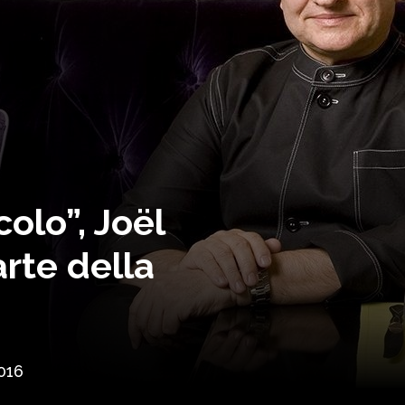
olo”, Joël
rte della
016