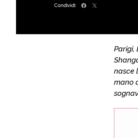
Condividi:
Parigi,
Shanga
nasce l
mano d
sognava