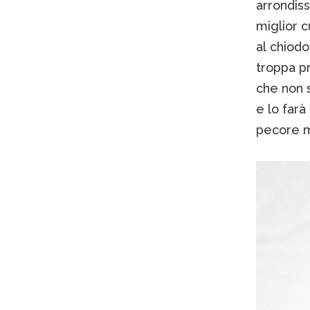
arrondiss
miglior c
al chiod
troppa pr
che non s
e lo farà
pecore ma