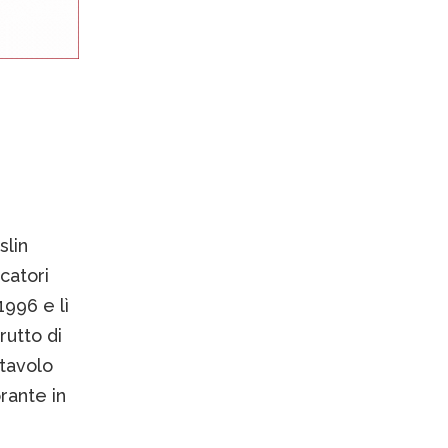
slin
catori
1996 e lì
rutto di
tavolo
rante in