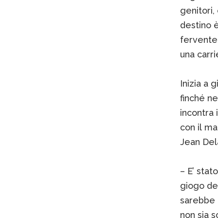
genitori, 
destino è
fervente r
una carrie
Inizia a 
finché ne
incontra 
con il man
Jean Del
– E’ stat
giogo del
sarebbe 
non sia s