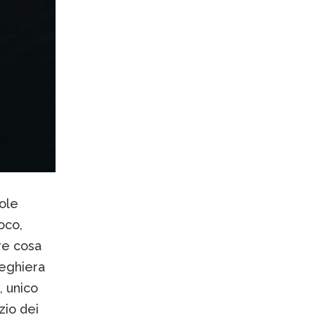
dole
oco,
re cosa
reghiera
, unico
zio dei