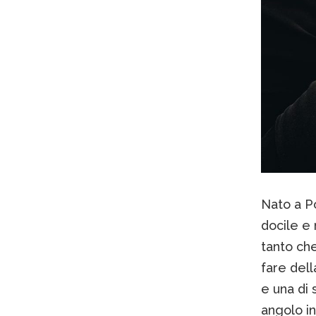
Nato a Po
docile e
tanto ch
fare dell
e una di 
angolo in