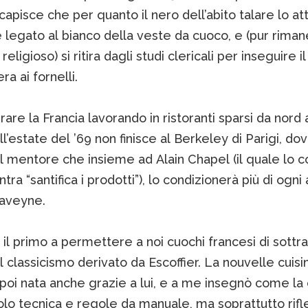
capisce che per quanto il nero dell’abito talare lo attir
 legato al bianco della veste da cuoco, e (pur rima
eligioso) si ritira dagli studi clericali per inseguire i
ra ai fornelli.
girare la Francia lavorando in ristoranti sparsi da nord 
ll’estate del ’69 non finisce al Berkeley di Parigi, do
il mentore che insieme ad Alain Chapel (il quale lo c
tra “santifica i prodotti”), lo condizionerà più di ogni 
aveyne.
o il primo a permettere a noi cuochi francesi di sottrar
 classicismo derivato da Escoffier. La nouvelle cuisi
poi nata anche grazie a lui, e a me insegnò come la 
olo tecnica e regole da manuale, ma soprattutto rifl