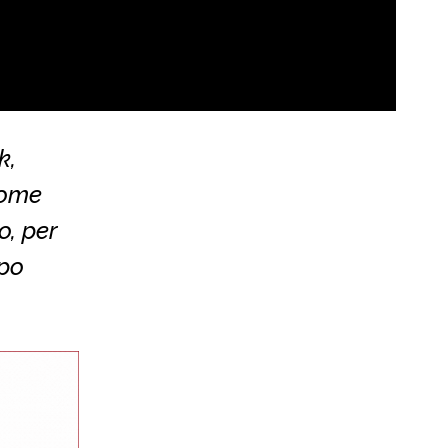
k,
Come
o, per
po