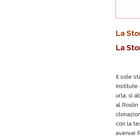
La Sto
La Sto
Il sole s
Institute
urla, si a
al Roslin
clonazio
con la te
avenue R