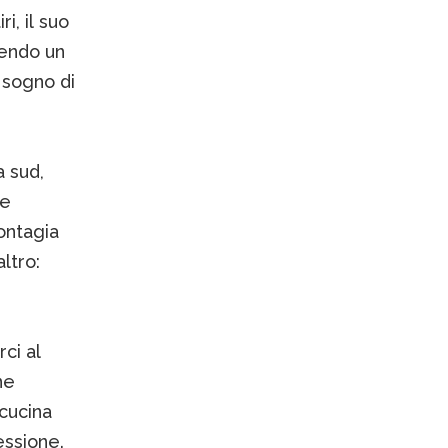
i, il suo
nendo un
l sogno di
a sud,
ve
ontagia
altro:
ci al
ne
cucina
essione.