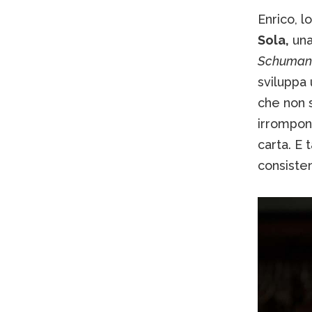
Enrico, l
Sola,
una
Schuman
sviluppa 
che non s
irrompono
carta. E 
consisten