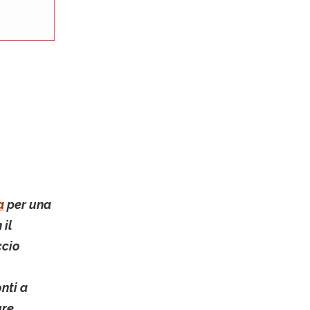
a
per una
 il
ccio
nti a
re.