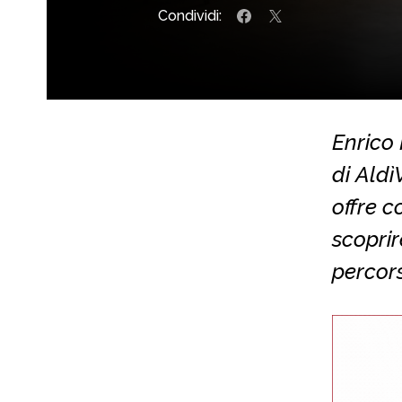
Condividi:
Enrico 
di Aldì
offre c
scoprire
percors