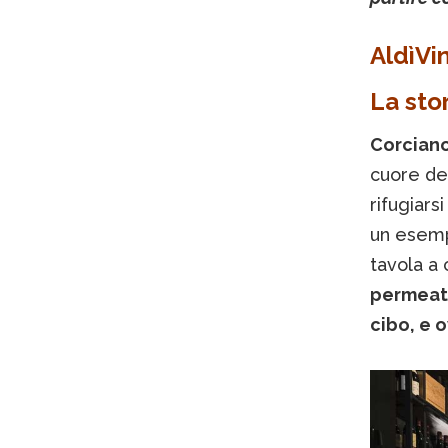
AldìVi
La sto
Corciano
cuore de
rifugiars
un esempi
tavola a 
permeato
cibo, e 