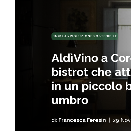
BMW LA RIVOLUZIONE SOSTENIBILE
AldìVino a Corc
bistrot che att
in un piccolo 
umbro
di:
Francesca Feresin
|
29 No