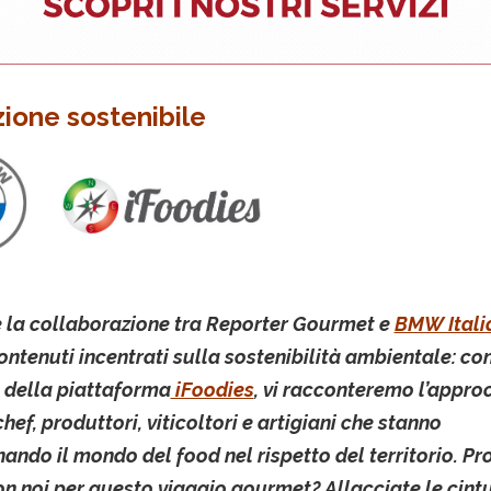
zione sostenibile
 la collaborazione tra Reporter Gourmet e
BMW Itali
contenuti incentrati sulla sostenibilità ambientale: con
 della piattaforma
iFoodies
, vi racconteremo l’appro
chef, produttori, viticoltori e artigiani che stanno
nando il mondo del food nel rispetto del territorio. Pro
on noi per questo viaggio gourmet? Allacciate le cintu