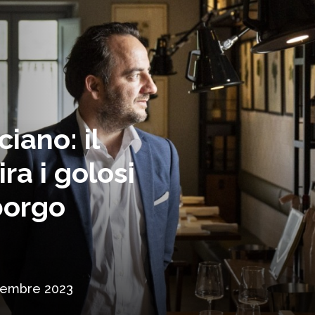
iano: il
ira i golosi
borgo
vembre 2023