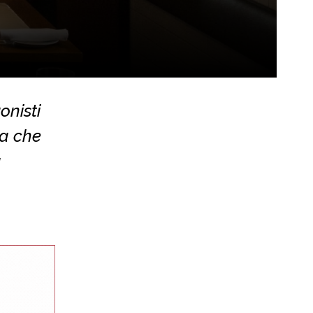
onisti
ia che
a