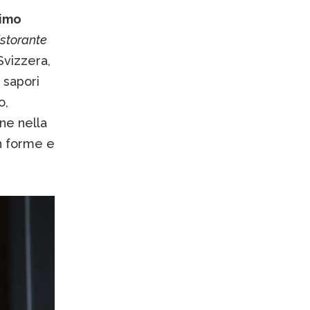
imo
istorante
 Svizzera,
 sapori
o,
ne nella
in forme e