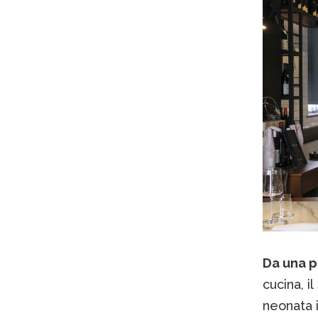
Da una pa
cucina, i
neonata i