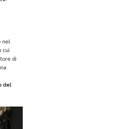
 nel
 cui
tore di
una
o del