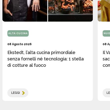
ALTA CUCINA
NUO
08 Agosto 2026
08 A
Ekstedt, l’alta cucina primordiale
Il 
senza fornelli né tecnologia: 1 stella
sac
di cotture al fuoco
co
LEGGI
LE