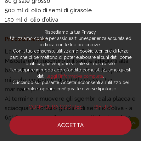
80 g sale grosso
500 ml di olio di semi di girasole
150 ml di olio d’oliva
Rispettiamo la tua Privacy.
Procedimento
Utilizziamo cookie per assicurarti un’esperienza accurata ed
in linea con le tue preferenze.
Lavare e pulire gli sgombri. Ricavare i filetti.
Con il tuo consenso, utilizziamo cookie tecnici e di terze
parti che ci permettono di poter elaborare alcuni dati, come
Miscelare lo zucchero e il sale e adagiarli alla
quali pagine vengono visitate sul nostro sito.
base di una placca. Spinarli e disporli sopra la
Per scoprire in modo approfondito come utilizziamo questi
dati,
leggi l’informativa completa
.
miscela, cospargendoli della stessa. Far
Cliccando sul pulsante ‘Accetta’ acconsenti all’utilizzo dei
marinare per 2 ore.
cookie, oppure configura le diverse tipologie.
Al termine, rimuovere gli sgombri dalla placca e
CONFIGURA COOKIES
RIFIUTA
sciacquarli. Portare gli olii – di semi e d’oliva - a
65° C e cuocere gli sgombro sott’olio. Lasciare
ACCETTA
raffreddare. Conservare in frigorifero per
HOME
NOTIZIE
CHEF
DOVE MANGIARE
almeno 24 ore.