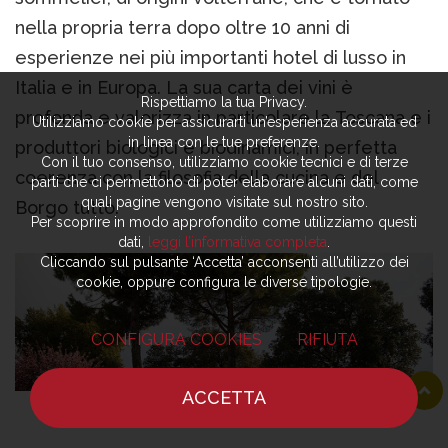
nella propria terra dopo oltre 10 anni di
esperienze nei più importanti hotel di lusso in
Italia e in Europa. La sua carta dei vini è
Rispettiamo la tua Privacy.
profonda e valorizza in particolare la Toscana e i
Utilizziamo cookie per assicurarti un’esperienza accurata ed
in linea con le tue preferenze.
produttori biologici e biodinamici, in perfetta
Con il tuo consenso, utilizziamo cookie tecnici e di terze
coerenza con la filosofia della cucina e del
parti che ci permettono di poter elaborare alcuni dati, come
quali pagine vengono visitate sul nostro sito.
Borgo tutto.
Per scoprire in modo approfondito come utilizziamo questi
dati,
leggi l’informativa completa
.
Cliccando sul pulsante ‘Accetta’ acconsenti all’utilizzo dei
cookie, oppure configura le diverse tipologie.
CONFIGURA COOKIES
RIFIUTA
ACCETTA
HOME
NOTIZIE
CHEF
DOVE MANGIARE