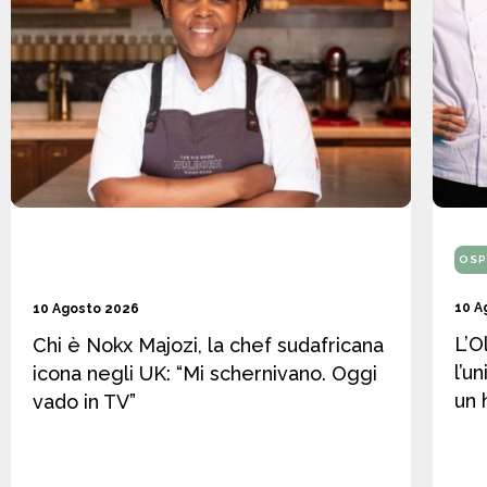
OSP
10 A
10 Agosto 2026
L’O
Chi è Nokx Majozi, la chef sudafricana
l’u
icona negli UK: “Mi schernivano. Oggi
un 
vado in TV”