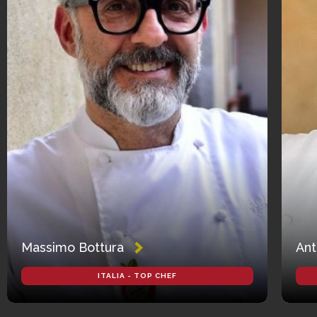
Massimo Bottura
Ant
ITALIA - TOP CHEF