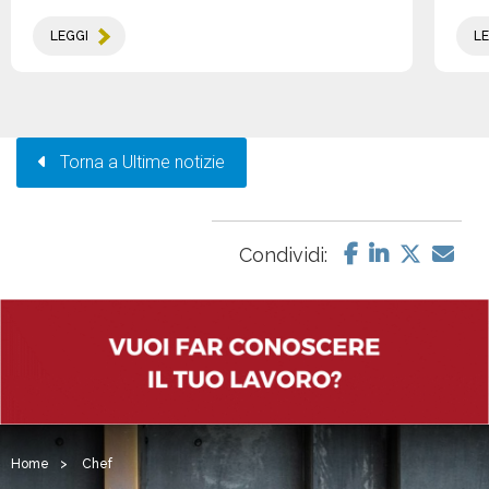
LEGGI
LE
Torna a Ultime notizie
Condividi:
Home
>
Chef