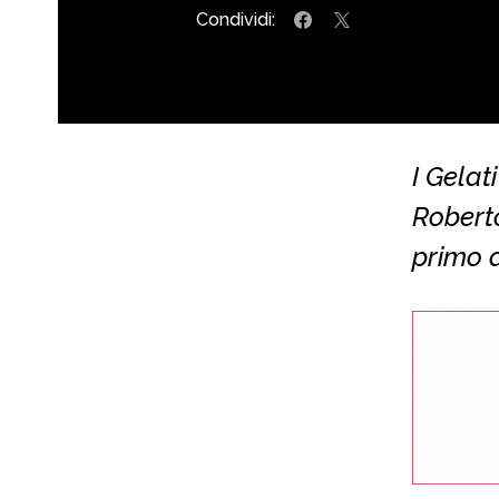
Condividi:
I Gelat
Roberto
primo d