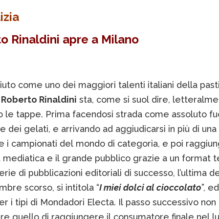
izia
o Rinaldini apre a Milano
uto come uno dei maggiori talenti italiani della pastic
e
Roberto Rinaldini
sta, come si suol dire, letteralm
o le tappe. Prima facendosi strada come assoluto fu
 e dei gelati, e arrivando ad aggiudicarsi in più di una
e i campionati del mondo di categoria, e poi raggiu
 mediatica e il grande pubblico grazie a un format t
erie di pubblicazioni editoriali di successo, l’ultima de
bre scorso, si intitola “
I miei dolci al cioccolato
”, ed
per i tipi di Mondadori Electa. Il passo successivo no
re quello di raggiungere il consumatore finale nel l