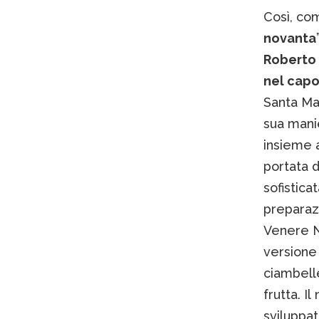
Così, co
novanta
Roberto R
nel cap
Santa Mar
sua manie
insieme a
portata d
sofistic
preparaz
Venere N
versione 
ciambelle
frutta. I
sviluppat