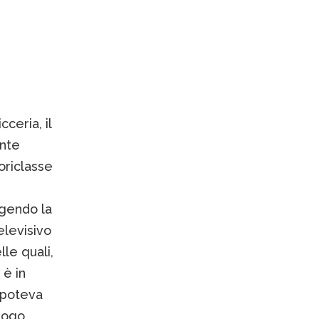
ceria, il
ente
oriclasse
ngendo la
elevisivo
lle quali,
 è in
n poteva
uogo