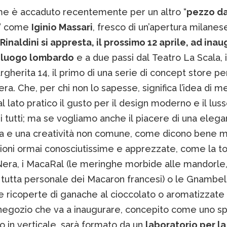
me è accaduto recentemente per un altro “
pezzo d
” come
Iginio Massari
, fresco di un’apertura milanes
inaldini si appresta, il prossimo 12 aprile, ad ina
oluogo lombardo
e a due passi dal Teatro La Scala, i
gherita 14, il primo di una serie di concept store pen
ra. Che, per chi non lo sapesse, significa l’idea di m
l lato pratico il gusto per il design moderno e il luss
i tutti; ma se vogliamo anche il piacere di una eleg
ata e una creatività non comune, come dicono bene 
ioni ormai conosciutissime e apprezzate, come la to
era, i MacaRal (le meringhe morbide alle mandorle
tutta personale dei Macaron francesi) o le Gnambell
 ricoperte di ganache al cioccolato o aromatizzate 
l negozio che va a inaugurare, concepito come uno s
o in verticale, sarà formato da un
laboratorio per la 