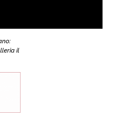
ano:
eria il