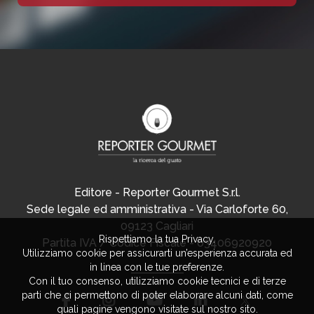
Editore - Reporter Gourmet S.r.l.
Sede legale ed amministrativa - Via Carloforte 60,
09123 Cagliari
Rispettiamo la tua Privacy.
Partita IVA / Codice Fiscale - 03406920920
Utilizziamo cookie per assicurarti un’esperienza accurata ed
in linea con le tue preferenze.
Con il tuo consenso, utilizziamo cookie tecnici e di terze
parti che ci permettono di poter elaborare alcuni dati, come
quali pagine vengono visitate sul nostro sito.