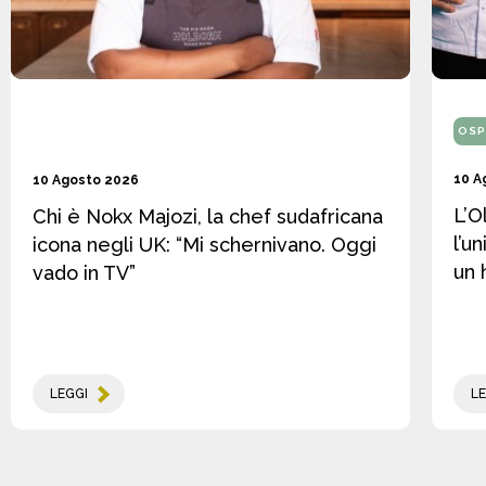
OSP
10 A
10 Agosto 2026
L’O
Chi è Nokx Majozi, la chef sudafricana
l’u
icona negli UK: “Mi schernivano. Oggi
un 
vado in TV”
LEGGI
LE