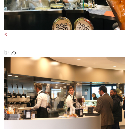
<
br />