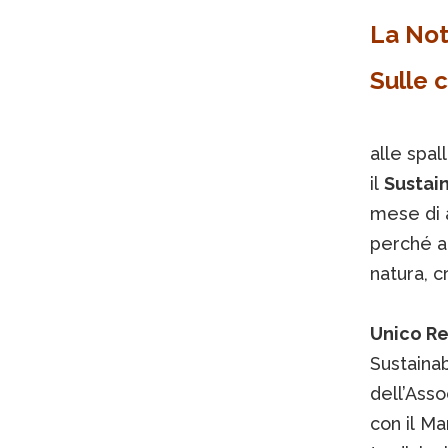
La Not
Sulle c
alle spal
il
Sustai
mese di a
perché at
natura, c
Unico Re
Sustainab
dell’Asso
con il Ma