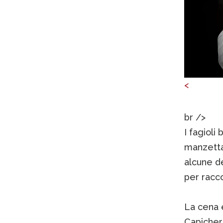
<
br />
I fagioli 
manzetta 
alcune d
per racc
La cena 
Capicher