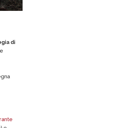
egia di
te
degna
rante
) e