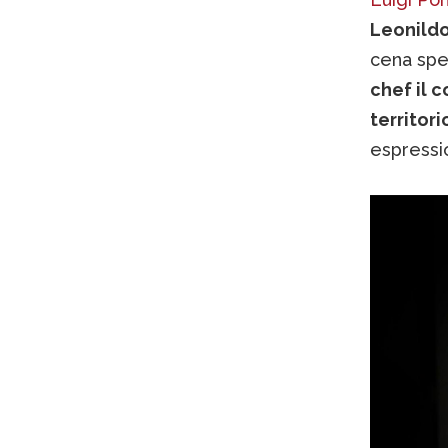
Leonildo
cena spet
chef il 
territori
espressio