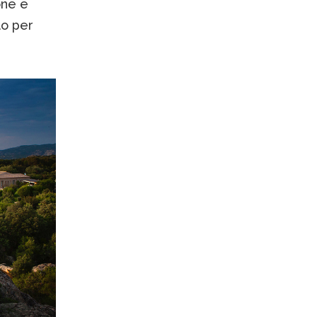
one e
lo per