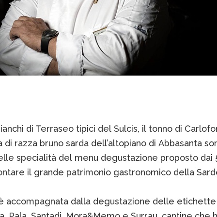
bianchi di Terraseo tipici del Sulcis, il tonno di Carlofo
di razza bruno sarda dell’altopiano di Abbasanta so
elle specialità del menu degustazione proposto dai 
ontare il grande patrimonio gastronomico della Sard
è accompagnata dalla degustazione delle etichette
a, Pala, Santadi, Mora&Memo e Surrau, cantine che 