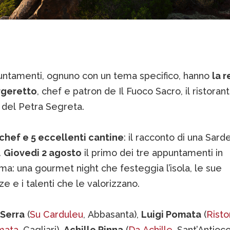
puntamenti, ognuno con un tema specifico, hanno
la r
rgeretto
, chef e patron de Il Fuoco Sacro, il ristoran
del Petra Segreta.
 chef e 5 eccellenti cantine
: il racconto di una Sar
.
Giovedi 2 agosto
il primo dei tre appuntamenti in
a: una gourmet night che festeggia l’isola, le sue
e e i talenti che le valorizzano.
Serra
(
Su Carduleu
, Abbasanta),
Luigi Pomata
(
Risto
mata
, Cagliari),
Achille Pinna
(
Da Achille
, Sant’Antioco