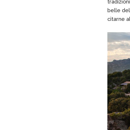
tradizion
belle del
citarne a