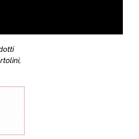
otti
tolini,