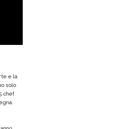
rte e la
no solo
5 chef
egna.
hanno