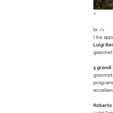
<
br />
I tre ap
Luigi Be
gourmet 
5 grandi
gourmet
programm
eccellenz
Roberto 
Luigi Po