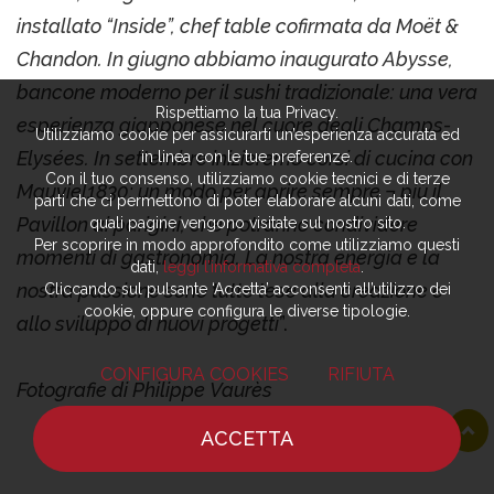
installato “Inside”, chef table cofirmata da Moët &
Chandon. In giugno abbiamo inaugurato Abysse,
bancone moderno per il sushi tradizionale: una vera
Rispettiamo la tua Privacy.
esperienza giapponese nel cuore degli Champs-
Utilizziamo cookie per assicurarti un’esperienza accurata ed
Elysées. In settembre inizieremo corsi di cucina con
in linea con le tue preferenze.
Con il tuo consenso, utilizziamo cookie tecnici e di terze
Mauviel1830: un modo per aprire sempre ¬ più il
parti che ci permettono di poter elaborare alcuni dati, come
Pavillon ai parigini, che potranno condividere
quali pagine vengono visitate sul nostro sito.
Per scoprire in modo approfondito come utilizziamo questi
momenti di gastronomia. La nostra energia e la
dati,
leggi l’informativa completa
.
nostra passione sono tutte tese alla creazione e
Cliccando sul pulsante ‘Accetta’ acconsenti all’utilizzo dei
cookie, oppure configura le diverse tipologie.
allo sviluppo di nuovi progetti
”.
CONFIGURA COOKIES
RIFIUTA
Fotografie di Philippe Vaurès
ACCETTA
Indirizzo
HOME
NOTIZIE
CHEF
DOVE MANGIARE